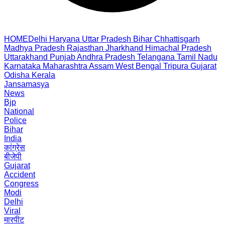
HOME
Delhi
Haryana
Uttar Pradesh
Bihar
Chhattisgarh
Madhya Pradesh
Rajasthan
Jharkhand
Himachal Pradesh
Uttarakhand
Punjab
Andhra Pradesh
Telangana
Tamil Nadu
Karnataka
Maharashtra
Assam
West Bengal
Tripura
Gujarat
Odisha
Kerala
Jansamasya
News
Bjp
National
Police
Bihar
India
कांग्रेस
बीजेपी
Gujarat
Accident
Congress
Modi
Delhi
Viral
मारपीट