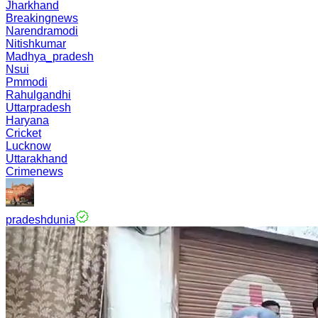
Jharkhand
Breakingnews
Narendramodi
Nitishkumar
Madhya_pradesh
Nsui
Pmmodi
Rahulgandhi
Uttarpradesh
Haryana
Cricket
Lucknow
Uttarakhand
Crimenews
pradeshdunia