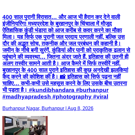
400 साल पुरानी विरासत… और आज भी हैरान कर देने वाली
इंजीनियरिंग! मध्यप्रदेश के बुरहानपुर के चिंचाला में मौजूद
ऐतिहासिक कुंडी भंडारा को आज करीब से कवर करने का मौका
मिला। यह सिर्फ एक पुरानी जल प्रदाय प्रणाली नहीं, बल्कि उस
दौर की अद्भुत सोच, तकनीक और जल प्रबंधन की कहानी है।
जमीन के नीचे बनी सुरंगें, कुंडियां और पानी को प्राकृतिक ढलान से
पहुंचाने की व्यवस्था… जितना अंदर जाते हैं, इतिहास की उतनी ही
अलग तस्वीर सामने आती है। आज कैमरे में सिर्फ तस्वीरें नहीं,
बुरहानपुर के 400 साल पुराने इतिहास की कुछ अनदेखी झलकियां
कैद करने की कोशिश की है। 📸 इतिहास को सिर्फ पढ़ना नहीं
चाहिए… कभी-कभी उसे महसूस करने के लिए उसके बीच उतरना
भी पड़ता है। #kundibhandara #burhanpur
#madhyapradesh #photography #viral
Burhanpur Nagar, Burhanpur | Aug 8, 2026