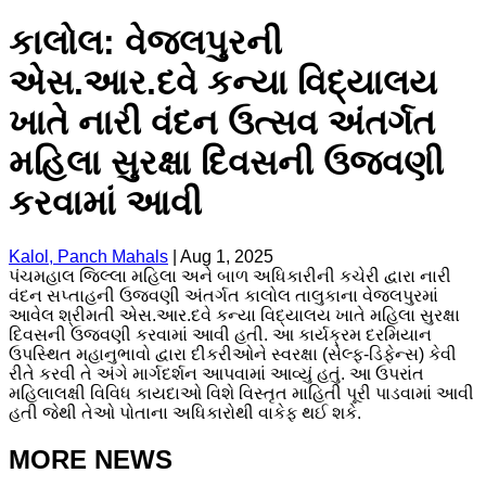
કાલોલ: વેજલપુરની
એસ.આર.દવે કન્યા વિદ્યાલય
ખાતે નારી વંદન ઉત્સવ અંતર્ગત
મહિલા સુરક્ષા દિવસની ઉજવણી
કરવામાં આવી
Kalol, Panch Mahals
|
Aug 1, 2025
પંચમહાલ જિલ્લા મહિલા અને બાળ અધિકારીની કચેરી દ્વારા નારી
વંદન સપ્તાહની ઉજવણી અંતર્ગત કાલોલ તાલુકાના વેજલપુરમાં
આવેલ શ્રીમતી એસ.આર.દવે કન્યા વિદ્યાલય ખાતે મહિલા સુરક્ષા
દિવસની ઉજવણી કરવામાં આવી હતી. આ કાર્યક્રમ દરમિયાન
ઉપસ્થિત મહાનુભાવો દ્વારા દીકરીઓને સ્વરક્ષા (સેલ્ફ-ડિફેન્સ) કેવી
રીતે કરવી તે અંગે માર્ગદર્શન આપવામાં આવ્યું હતું. આ ઉપરાંત
મહિલાલક્ષી વિવિધ કાયદાઓ વિશે વિસ્તૃત માહિતી પૂરી પાડવામાં આવી
હતી જેથી તેઓ પોતાના અધિકારોથી વાકેફ થઈ શકે.
MORE NEWS