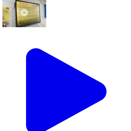
कलोल: बरठी में जिला बाल संरक्षण इकाई बिलासपुर एवं चाइल्ड