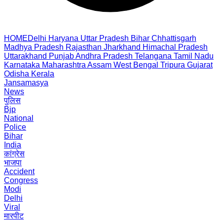
HOME
Delhi
Haryana
Uttar Pradesh
Bihar
Chhattisgarh
Madhya Pradesh
Rajasthan
Jharkhand
Himachal Pradesh
Uttarakhand
Punjab
Andhra Pradesh
Telangana
Tamil Nadu
Karnataka
Maharashtra
Assam
West Bengal
Tripura
Gujarat
Odisha
Kerala
Jansamasya
News
पुलिस
Bjp
National
Police
Bihar
India
कांग्रेस
भाजपा
Accident
Congress
Modi
Delhi
Viral
मारपीट