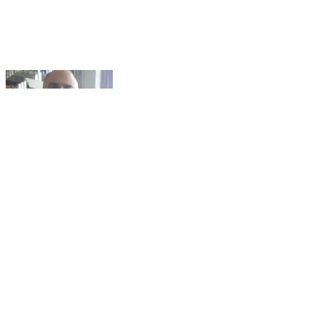
कलोल: राजकीय औद्योगिक प्रशिक्षण संस्थान (आईटीआई) बरठीं में