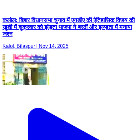
कलोल: बिहार विधानसभा चुनाव में एनडीए की ऐतिहासिक विजय की
खुशी में शुक्रवार को झंडूता भाजपा ने बरठीं और झण्डूता में मनाया
जश्न
Kalol, Bilaspur | Nov 14, 2025