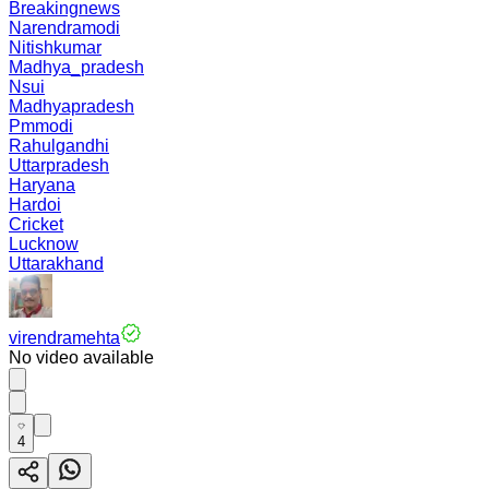
Breakingnews
Narendramodi
Nitishkumar
Madhya_pradesh
Nsui
Madhyapradesh
Pmmodi
Rahulgandhi
Uttarpradesh
Haryana
Hardoi
Cricket
Lucknow
Uttarakhand
virendramehta
No video available
4