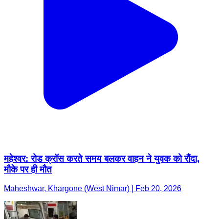
महेश्वर: रोड क्रॉस करते समय बलकर वाहन ने युवक को रौंदा,
मौके पर ही मौत
Maheshwar, Khargone (West Nimar) | Feb 20, 2026