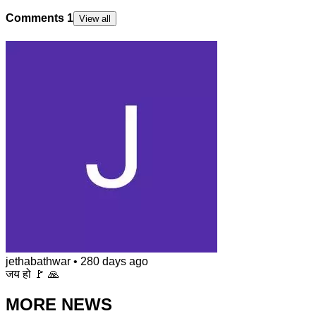
Comments
1
View all
jethabathwar
•
280 days ago
जय हो 🚩 🙏
MORE NEWS