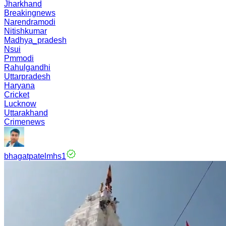
Jharkhand
Breakingnews
Narendramodi
Nitishkumar
Madhya_pradesh
Nsui
Pmmodi
Rahulgandhi
Uttarpradesh
Haryana
Cricket
Lucknow
Uttarakhand
Crimenews
bhagatpatelmhs1