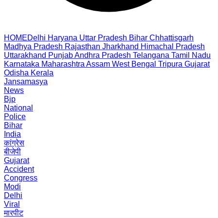
HOME
Delhi
Haryana
Uttar Pradesh
Bihar
Chhattisgarh
Madhya Pradesh
Rajasthan
Jharkhand
Himachal Pradesh
Uttarakhand
Punjab
Andhra Pradesh
Telangana
Tamil Nadu
Karnataka
Maharashtra
Assam
West Bengal
Tripura
Gujarat
Odisha
Kerala
Jansamasya
News
Bjp
National
Police
Bihar
India
कांग्रेस
बीजेपी
Gujarat
Accident
Congress
Modi
Delhi
Viral
मारपीट