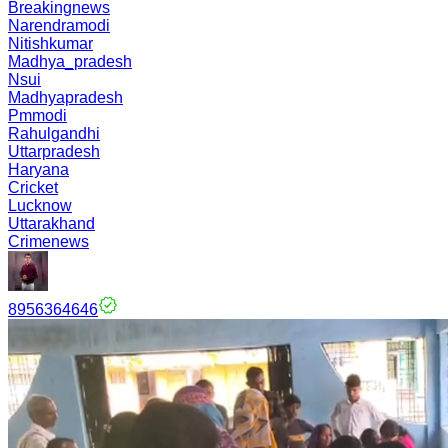
Breakingnews
Narendramodi
Nitishkumar
Madhya_pradesh
Nsui
Madhyapradesh
Pmmodi
Rahulgandhi
Uttarpradesh
Haryana
Cricket
Lucknow
Uttarakhand
Crimenews
8956364646