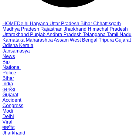
HOME
Delhi
Haryana
Uttar Pradesh
Bihar
Chhattisgarh
Madhya Pradesh
Rajasthan
Jharkhand
Himachal Pradesh
Uttarakhand
Punjab
Andhra Pradesh
Telangana
Tamil Nadu
Karnataka
Maharashtra
Assam
West Bengal
Tripura
Gujarat
Odisha
Kerala
Jansamasya
News
Bjp
National
Police
Bihar
India
कांग्रेस
Gujarat
Accident
Congress
Modi
Delhi
Viral
मारपीट
Jharkhand