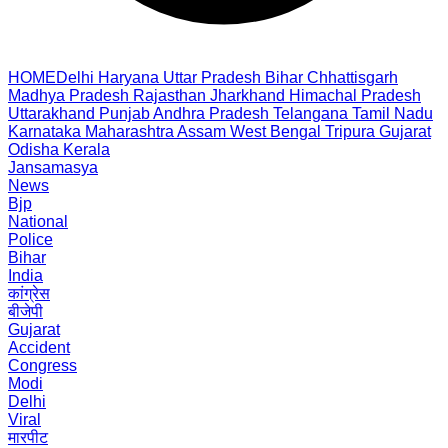
HOME
Delhi
Haryana
Uttar Pradesh
Bihar
Chhattisgarh
Madhya Pradesh
Rajasthan
Jharkhand
Himachal Pradesh
Uttarakhand
Punjab
Andhra Pradesh
Telangana
Tamil Nadu
Karnataka
Maharashtra
Assam
West Bengal
Tripura
Gujarat
Odisha
Kerala
Jansamasya
News
Bjp
National
Police
Bihar
India
कांग्रेस
बीजेपी
Gujarat
Accident
Congress
Modi
Delhi
Viral
मारपीट