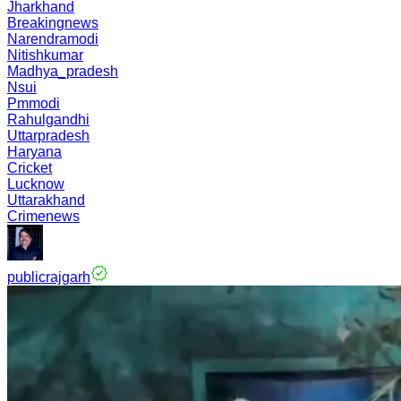
Jharkhand
Breakingnews
Narendramodi
Nitishkumar
Madhya_pradesh
Nsui
Pmmodi
Rahulgandhi
Uttarpradesh
Haryana
Cricket
Lucknow
Uttarakhand
Crimenews
publicrajgarh