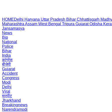
HOME
Delhi
Haryana
Uttar Pradesh
Bihar
Chhattisgarh
Madhy
Maharashtra
Assam
West Bengal
Tripura
Gujarat
Odisha
Kera
Jansamasya
News
Bjp
National
Police
Bihar
India
कांग्रेस
बीजेपी
Gujarat
Accident
Congress
Modi
Delhi
Viral
मारपीट
Jharkhand
Breakingnews
Narendramodi