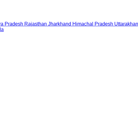
a Pradesh
Rajasthan
Jharkhand
Himachal Pradesh
Uttarakha
la