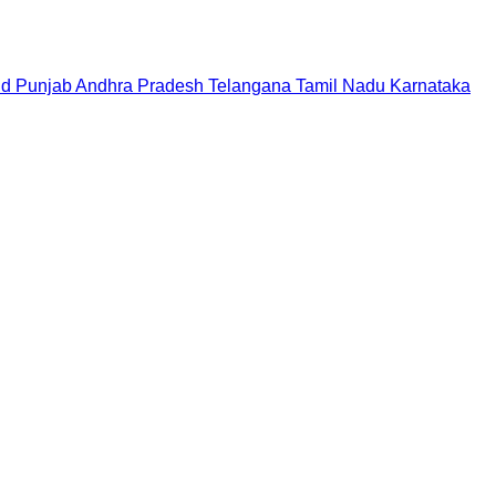
nd
Punjab
Andhra Pradesh
Telangana
Tamil Nadu
Karnataka