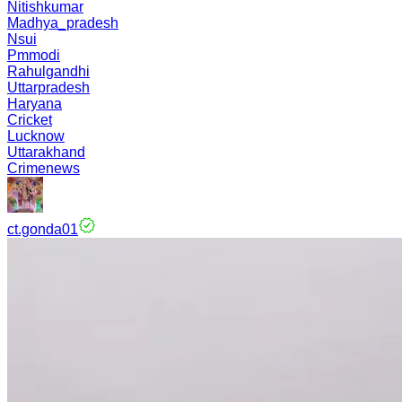
Nitishkumar
Madhya_pradesh
Nsui
Pmmodi
Rahulgandhi
Uttarpradesh
Haryana
Cricket
Lucknow
Uttarakhand
Crimenews
ct.gonda01