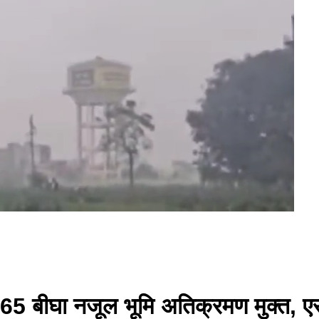
 बीघा नजूल भूमि अतिक्रमण मुक्त, एसड