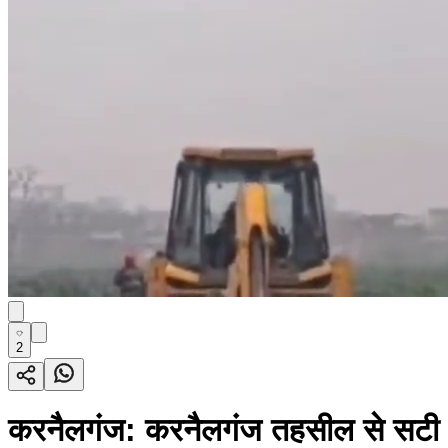
2
करनैलगंज: करनैलगंज तहसील से सटी 65