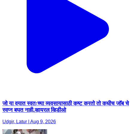
जो या वयात स्वतःच्या व्यवसायासाठी कष्ट करतो तो कधीच जॉब चे
स्वप्न बघत नाही,व्हायरल व्हिडीओ
Udgir, Latur | Aug 9, 2026