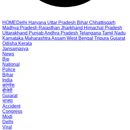
HOME
Delhi
Haryana
Uttar Pradesh
Bihar
Chhattisgarh
Madhya Pradesh
Rajasthan
Jharkhand
Himachal Pradesh
Uttarakhand
Punjab
Andhra Pradesh
Telangana
Tamil Nadu
Karnataka
Maharashtra
Assam
West Bengal
Tripura
Gujarat
Odisha
Kerala
Jansamasya
News
Bjp
National
Police
Bihar
India
कांग्रेस
बीजेपी
Gujarat
भाजपा
Accident
Congress
Modi
Delhi
Viral