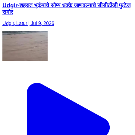
Udgir-शहरात भूकंपाचे सौम्य धक्के जाणवल्याचे सीसीटीव्ही फुटेज
समोर
Udgir, Latur | Jul 9, 2026