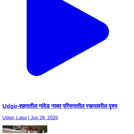
Udgir-शहरातील नांदेड नाका परिसरातील रस्त्यावरील दृश्य
Udgir, Latur | Jun 28, 2026