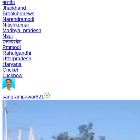
मारपीट
Jharkhand
Breakingnews
Narendramodi
Nitishkumar
Madhya_pradesh
Nsui
उत्तरप्रदेश
Pmmodi
Rahulgandhi
Uttarpradesh
Haryana
Cricket
Lucknow
sangrampawar821