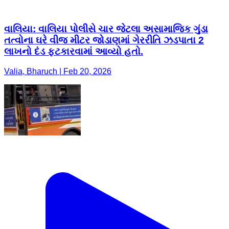
વાલિયા: વાલિયા પોલીસે ચાર જેટલા અસામાજિક ગુંડા
તત્વોના ઘરે વીજ મીટર જોડાણમાં ગેરરીતિ ઝડપાતા 2
લાખનો દંડ ફટકારવામાં આવ્યો હતો.
Valia, Bharuch | Feb 20, 2026