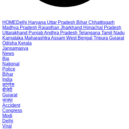
HOME
Delhi
Haryana
Uttar Pradesh
Bihar
Chhattisgarh
Madhya Pradesh
Rajasthan
Jharkhand
Himachal Pradesh
Uttarakhand
Punjab
Andhra Pradesh
Telangana
Tamil Nadu
Karnataka
Maharashtra
Assam
West Bengal
Tripura
Gujarat
Odisha
Kerala
Jansamasya
News
Bjp
National
Police
Bihar
India
कांग्रेस
बीजेपी
Gujarat
भाजपा
Accident
Congress
Modi
Delhi
Viral