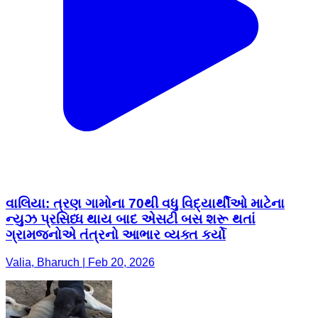
વાલિયા: ત્રણ ગામોના 70થી વધુ વિદ્યાર્થીઓ માટેના
ન્યુઝ પ્રસિધ્ધ થાય બાદ એસટી બસ શરૂ થતાં
ગ્રામજનોએ તંત્રનો આભાર વ્યક્ત કર્યો
Valia, Bharuch | Feb 20, 2026