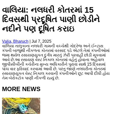
વાલિયા: નલધરી કોતરમાં 15
દિવસથી પ્રદૂષિત પાણી છોડીને
નદીને પણ દૂષિત કરાઇ
Valia, Bharuch
|
Jul 7, 2025
વાલિયા તાલુકાના નલધરી ગામની વચ્ચેથી ગોદરેજ અને ઈન્ટાસ
કંપની બાજુથી નીકળતા કોતરમાં વરસાદ પડે એટલે તેમાં કંપનીઓમાં
જમા થયેલ રસાયણયુકત દુર્ગંધ મારતું ઝેરી પ્રવાહી છોડી મૂકવામાં
આવે છે.આ રસાયણ વેસ્ટ નિકાલ કોતરમાં વહેતું હોવાના અહેવાલ
જીપીસીબીની કચેરીના મુખ્ય અધિકારીને પુરાવા સાથે 15 દિવસમાં
પાંચ વાર ફરિયાદ કરવામાં આવી છે. પરંતુ જાણે નલધરીના કોતરમાં
રસાયણયુકત વેસ્ટ નિકાલ કરવાની કંપનીઓને છૂટ આપી દીધી હોય
તેમ બેરોકટોક પાણી નીકળી રહ્યું છે.
MORE NEWS