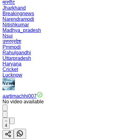
मारपीट
Jharkhand
Breakingnews
Narendramodi
Nitishkumar
Madhya_pradesh
Nsui
उत्तरप्रदेश
Pmmodi
Rahulgandhi
Uttarpradesh
Haryana
Cricket
Lucknow
aartimachhi007
No video available
4