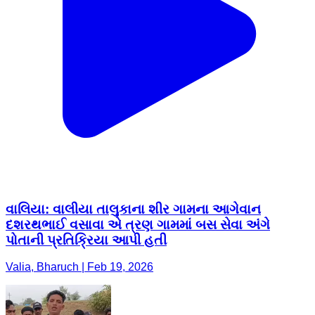
વાલિયા: વાલીયા તાલુકાના શીર ગામના આગેવાન
દશરથભાઈ વસાવા એ ત્રણ ગામમાં બસ સેવા અંગે
પોતાની પ્રતિક્રિયા આપી હતી
Valia, Bharuch | Feb 19, 2026