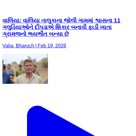
વાલિયા: વાલિયા તાલુકાના જોલી ગામમાં શ્વાસના 11
ગલુડિયાઓને દીપડાએ શિકાર બનાવી ફાડી ખાતા
ગ્રામજનો ભયભીત બન્યા છે
Valia, Bharuch | Feb 19, 2026