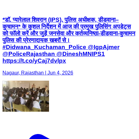
*डॉ. प्यारेलाल शिवरान (IPS), पुलिस अधीक्षक, डीडवाना–
कुचामन* के कुशल निर्देशन में आज की प्रमुख पुलिसिंग अपडेट्स
को फॉलो करें और जुड़ें जनसेवा और कर्तव्यनिष्ठा-डीडवाना-कुचामन
पुलिस की प्रेरणादायक खबरों से।
#Didwana_Kuchaman_Police @IgpAjmer
@PoliceRajasthan @DineshMNIPS1
https://t.co/yCaj7dvlpx
Nagaur, Rajasthan | Jun 4, 2026