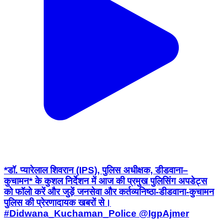
*डॉ. प्यारेलाल शिवरान (IPS), पुलिस अधीक्षक, डीडवाना–
कुचामन* के कुशल निर्देशन में आज की प्रमुख पुलिसिंग अपडेट्स
को फॉलो करें और जुड़ें जनसेवा और कर्तव्यनिष्ठा-डीडवाना-कुचामन
पुलिस की प्रेरणादायक खबरों से।
#Didwana_Kuchaman_Police @IgpAjmer