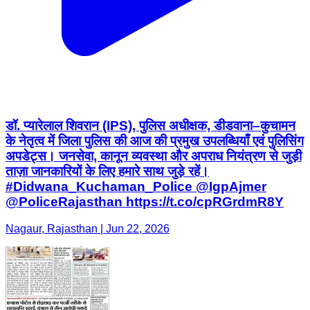
डॉ. प्यारेलाल शिवरान (IPS), पुलिस अधीक्षक, डीडवाना–कुचामन
के नेतृत्व में जिला पुलिस की आज की प्रमुख उपलब्धियाँ एवं पुलिसिंग
अपडेट्स। जनसेवा, कानून व्यवस्था और अपराध नियंत्रण से जुड़ी
ताज़ा जानकारियों के लिए हमारे साथ जुड़े रहें।
#Didwana_Kuchaman_Police @IgpAjmer
@PoliceRajasthan https://t.co/cpRGrdmR8Y
Nagaur, Rajasthan | Jun 22, 2026