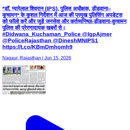
*डॉ. प्यारेलाल शिवरान (IPS), पुलिस अधीक्षक, डीडवाना–
कुचामन* के कुशल निर्देशन में आज की प्रमुख पुलिसिंग अपडेट्स
को फॉलो करें और जुड़ें जनसेवा और कर्तव्यनिष्ठा-डीडवाना-कुचामन
पुलिस की प्रेरणादायक खबरों से।
#Didwana_Kuchaman_Police @IgpAjmer
@PoliceRajasthan @DineshMNIPS1
https://t.co/KBmDmhomh9
Nagaur, Rajasthan | Jun 15, 2026