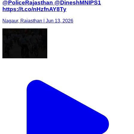
@PoliceRajasthan @DineshMNIPS1
https://t.co/nHzfnAY8Ty
Nagaur, Rajasthan | Jun 13, 2026