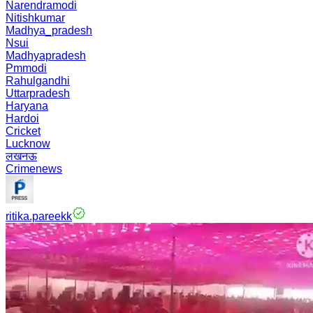
Narendramodi
Nitishkumar
Madhya_pradesh
Nsui
Madhyapradesh
Pmmodi
Rahulgandhi
Uttarpradesh
Haryana
Hardoi
Cricket
Lucknow
लखनऊ
Crimenews
ritika.pareekk