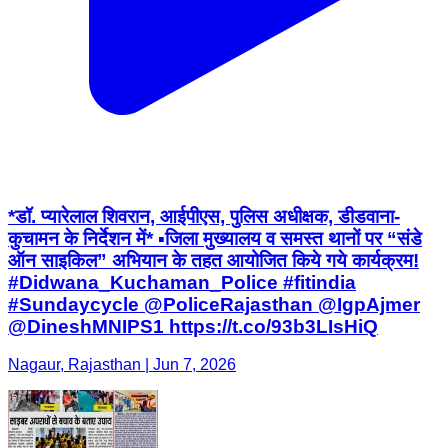
*डॉ. प्यारेलाल शिवरान, आईपीएस, पुलिस अधीक्षक, डीडवाना-
कुचामन के निर्देशन में* ▪️जिला मुख्यालय व समस्त थानों पर “संडे
ऑन साइकिल” अभियान के तहत आयोजित किये गये कार्यक्रम!
#Didwana_Kuchaman_Police #fitindia
#Sundaycycle @PoliceRajasthan @IgpAjmer
@DineshMNIPS1 https://t.co/93b3LIsHiQ
Nagaur, Rajasthan | Jun 7, 2026