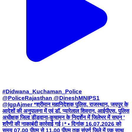
#Didwana_Kuchaman_Police
@PoliceRajasthan @DineshMNIPS1
@IgpAjmer *श्रीमान महानिदेशक पुलिस, राजस्थान, जयपुर के
आदेशों की अनुपालना में एवं डॉ. प्यारेलाल शिवरान, आईपीएस, पुलिस
अधीक्षक जिला डीडवाना-कुचामन के निदर्शेन में जिलेभर में सघन '
श्रैणी की नाकाबंदी कार्रवाई गई।* ▪️ दिनांक 16.07.2026 को
समय 07.00 पीएम से 11.00 पीएम तक संपूर्ण जिले में एक साथ