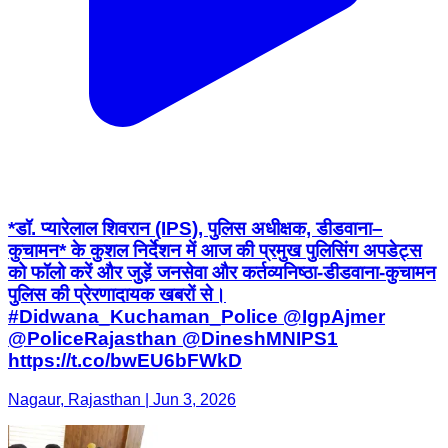
*डॉ. प्यारेलाल शिवरान (IPS), पुलिस अधीक्षक, डीडवाना–
कुचामन* के कुशल निर्देशन में आज की प्रमुख पुलिसिंग अपडेट्स
को फॉलो करें और जुड़ें जनसेवा और कर्तव्यनिष्ठा-डीडवाना-कुचामन
पुलिस की प्रेरणादायक खबरों से।
#Didwana_Kuchaman_Police @IgpAjmer
@PoliceRajasthan @DineshMNIPS1
https://t.co/bwEU6bFWkD
Nagaur, Rajasthan | Jun 3, 2026