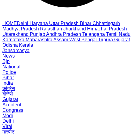
HOME
Delhi
Haryana
Uttar Pradesh
Bihar
Chhattisgarh
Madhya Pradesh
Rajasthan
Jharkhand
Himachal Pradesh
Uttarakhand
Punjab
Andhra Pradesh
Telangana
Tamil Nadu
Karnataka
Maharashtra
Assam
West Bengal
Tripura
Gujarat
Odisha
Kerala
Jansamasya
News
Bjp
National
Police
Bihar
India
कांग्रेस
बीजेपी
Gujarat
Accident
Congress
Modi
Delhi
Viral
मारपीट