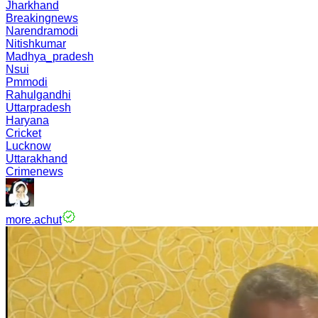
Jharkhand
Breakingnews
Narendramodi
Nitishkumar
Madhya_pradesh
Nsui
Pmmodi
Rahulgandhi
Uttarpradesh
Haryana
Cricket
Lucknow
Uttarakhand
Crimenews
more.achut