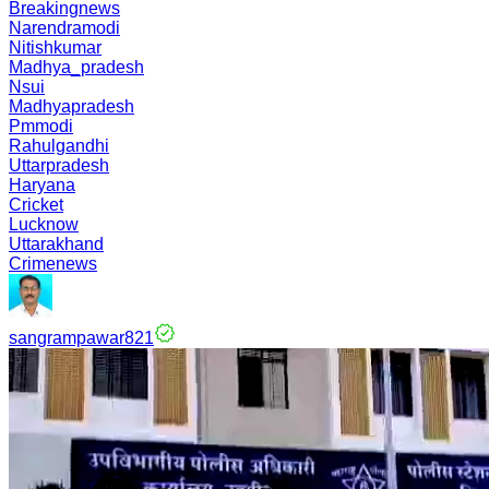
Breakingnews
Narendramodi
Nitishkumar
Madhya_pradesh
Nsui
Madhyapradesh
Pmmodi
Rahulgandhi
Uttarpradesh
Haryana
Cricket
Lucknow
Uttarakhand
Crimenews
sangrampawar821