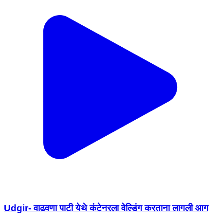
Udgir- वाढवणा पाटी येथे कंटेनरला वेल्डिंग करताना लागली आग