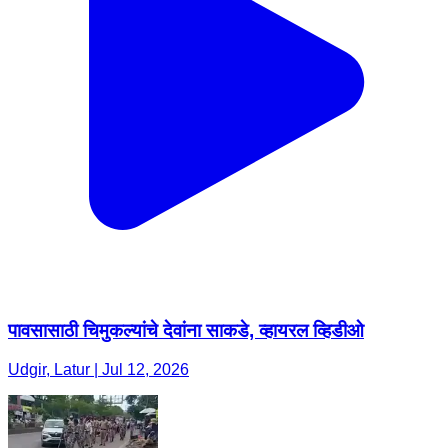
पावसासाठी चिमुकल्यांचे देवांना साकडे, व्हायरल व्हिडीओ
Udgir, Latur | Jul 12, 2026