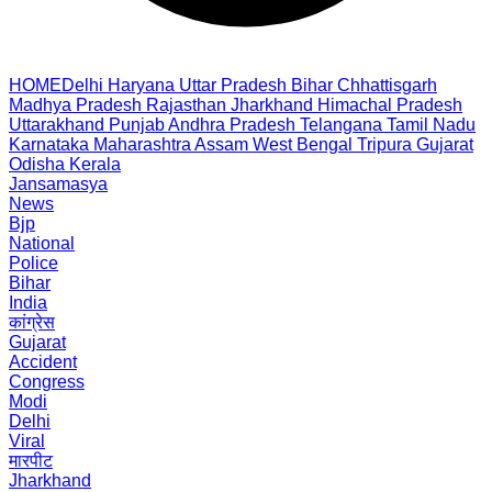
HOME
Delhi
Haryana
Uttar Pradesh
Bihar
Chhattisgarh
Madhya Pradesh
Rajasthan
Jharkhand
Himachal Pradesh
Uttarakhand
Punjab
Andhra Pradesh
Telangana
Tamil Nadu
Karnataka
Maharashtra
Assam
West Bengal
Tripura
Gujarat
Odisha
Kerala
Jansamasya
News
Bjp
National
Police
Bihar
India
कांग्रेस
Gujarat
Accident
Congress
Modi
Delhi
Viral
मारपीट
Jharkhand