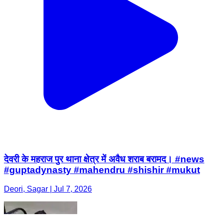
देवरी के महराज पुर थाना क्षेत्र में अवैध शराब बरामद। #news
#guptadynasty #mahendru #shishir #mukut
Deori, Sagar | Jul 7, 2026