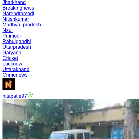
Jharkhand
Breakingnews
Narendramodi
Nitishkumar
Madhya_pradesh
Nsui
Pmmodi
Rahulgandhi
Uttarpradesh
Haryana
Cricket
Lucknow
Uttarakhand
Crimenews
nitapatle97