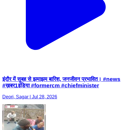
इंदौर में सुबह से झमाझम बारिश, जनजीवन प्रभावित। #news
#ख़बर1इंडिया #formercm #chiefminister
Deori, Sagar | Jul 28, 2026