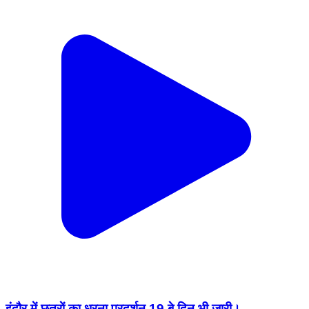
इंदौर में छ्त्राें का धरना प्रदर्शन 19 बे दिन भी जारी।