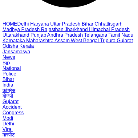
HOME
Delhi
Haryana
Uttar Pradesh
Bihar
Chhattisgarh
Madhya Pradesh
Rajasthan
Jharkhand
Himachal Pradesh
Uttarakhand
Punjab
Andhra Pradesh
Telangana
Tamil Nadu
Karnataka
Maharashtra
Assam
West Bengal
Tripura
Gujarat
Odisha
Kerala
Jansamasya
News
Bjp
National
Police
Bihar
India
कांग्रेस
बीजेपी
Gujarat
Accident
Congress
Modi
Delhi
Viral
मारपीट