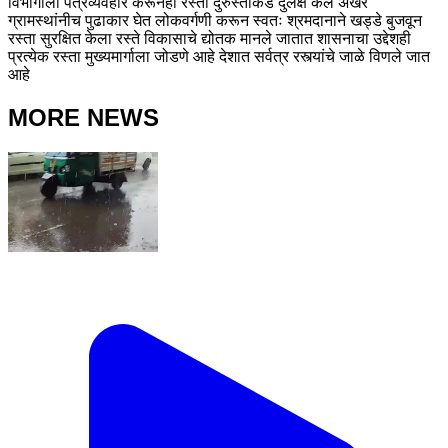
विभागाला पत्रव्यवहार करूनही रस्ता दुरुस्तीकडे दुर्लक्ष केले अखेर
ग्रामस्थांनीच पुढाकार घेत लोकवर्गणी करून स्वतः श्रमदानाने खड्डे बुजवून
रस्ता सुरक्षित केला रस्ते विकासाचे द्योतक मानले जातात शासनाचा उद्देशही
प्रत्येक रस्ता मुख्यमार्गाला जोडणे आहे देशात सर्वत्र रस्त्यांचे जाळे विणले जात
आहे
MORE NEWS