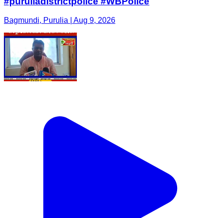
#puruliadistrictpolice #WBPolice
Bagmundi, Purulia | Aug 9, 2026