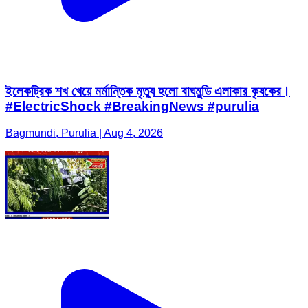
ইলেকট্রিক শখ খেয়ে মর্মান্তিক মৃত্যু হলো বাঘমুন্ডি এলাকার কৃষকের।
#ElectricShock #BreakingNews #purulia
Bagmundi, Purulia | Aug 4, 2026