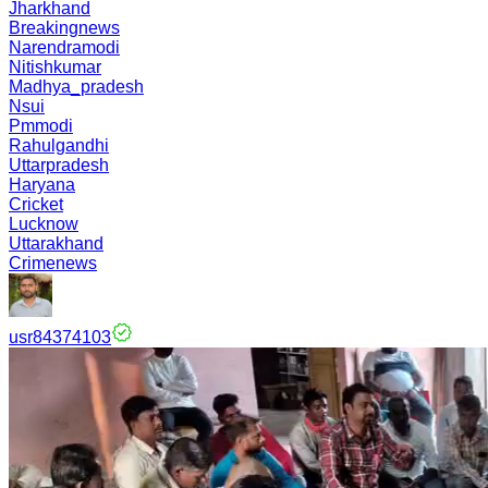
Jharkhand
Breakingnews
Narendramodi
Nitishkumar
Madhya_pradesh
Nsui
Pmmodi
Rahulgandhi
Uttarpradesh
Haryana
Cricket
Lucknow
Uttarakhand
Crimenews
usr84374103