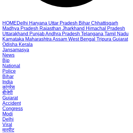
HOME
Delhi
Haryana
Uttar Pradesh
Bihar
Chhattisgarh
Madhya Pradesh
Rajasthan
Jharkhand
Himachal Pradesh
Uttarakhand
Punjab
Andhra Pradesh
Telangana
Tamil Nadu
Karnataka
Maharashtra
Assam
West Bengal
Tripura
Gujarat
Odisha
Kerala
Jansamasya
News
Bjp
National
Police
Bihar
India
कांग्रेस
बीजेपी
Gujarat
Accident
Congress
Modi
Delhi
Viral
मारपीट