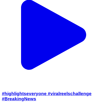
#highlightseveryone #viralreelschallenge
#BreakingNews