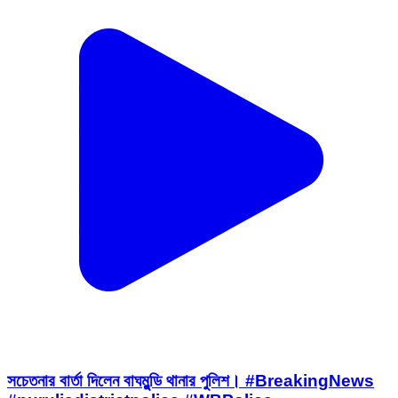
সচেতনার বার্তা দিলেন বাঘমুন্ডি থানার পুলিশ। #BreakingNews