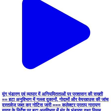
मूंग भंडारण एवं व्यापार में अनियमितताओं पर प्रशासन की सख्ती
== हटा अनुविभाग में गल्ला दुकानों, गोदामों और वेयरहाउस की जांच
दस्तावेज जब्त कर नोटिस जारी === कलेक्टर प्रताप नारायण
यादव के निर्देश पर हटा अनुविभाग में मूंग के भंडारण तथा नियम
विरुद्ध तरीके से किए जा रहे व्यापार और गोदामों में भंडारण की
लगातार जांच की जा रही है। इसी क्रम में अनुविभागीय अधिकारी
हटा राकेश मरकाम के नेतृत्व में प्रशासन द्वारा विभिन्न गल्ला दुकानों,
गोदामों और वेयरहाउस का निरीक्षण किया गया। आज अनुविभागीय
अधिकारी हटा राकेश मरकाम एवं तहसीलदार उमेश तिवारी ने संयुक्त