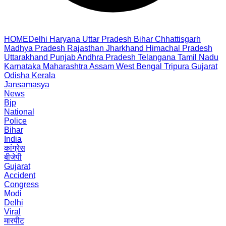
HOME
Delhi
Haryana
Uttar Pradesh
Bihar
Chhattisgarh
Madhya Pradesh
Rajasthan
Jharkhand
Himachal Pradesh
Uttarakhand
Punjab
Andhra Pradesh
Telangana
Tamil Nadu
Karnataka
Maharashtra
Assam
West Bengal
Tripura
Gujarat
Odisha
Kerala
Jansamasya
News
Bjp
National
Police
Bihar
India
कांग्रेस
बीजेपी
Gujarat
Accident
Congress
Modi
Delhi
Viral
मारपीट