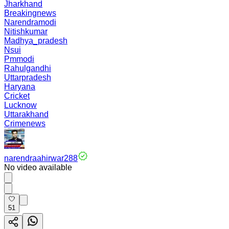
Jharkhand
Breakingnews
Narendramodi
Nitishkumar
Madhya_pradesh
Nsui
Pmmodi
Rahulgandhi
Uttarpradesh
Haryana
Cricket
Lucknow
Uttarakhand
Crimenews
narendraahirwar288
No video available
51