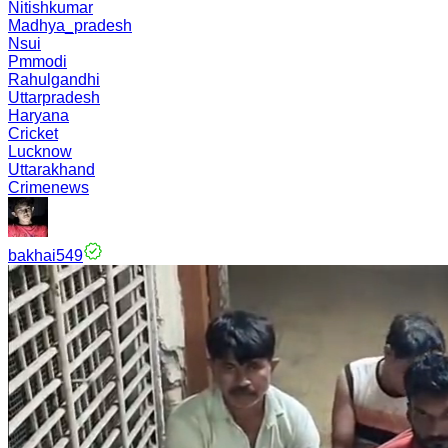
Nitishkumar
Madhya_pradesh
Nsui
Pmmodi
Rahulgandhi
Uttarpradesh
Haryana
Cricket
Lucknow
Uttarakhand
Crimenews
bakhai549