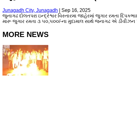
Junagadh City, Junagadh
|
Sep 16, 2025
જુનાગઢ દોલતપરા ઇન્દ્રેશ્વર વિસ્તારમા જાહેરમાં જુગાર રમતા દિ
મારૂ જુગાર રમતા ૩ ૫૦,૫૦૦/-ના મુદામાલ સાથે જનાગઢ એ ડીવીઝન પ
MORE NEWS