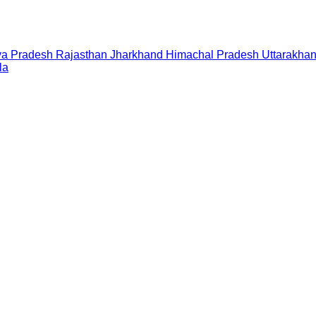
a Pradesh
Rajasthan
Jharkhand
Himachal Pradesh
Uttarakha
la