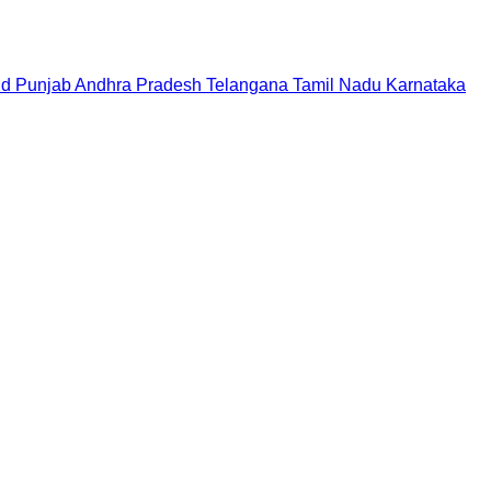
nd
Punjab
Andhra Pradesh
Telangana
Tamil Nadu
Karnataka