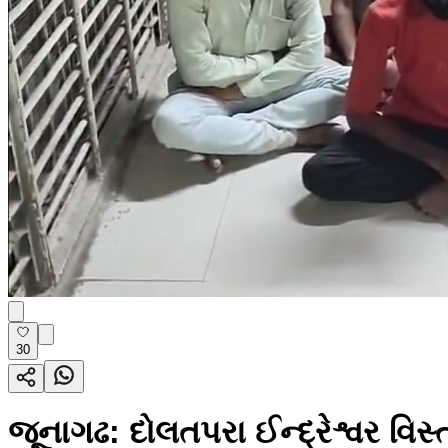
30
જૂનાગઢ: દોલતપરા ઈન્દ્રેશ્વર વિસ