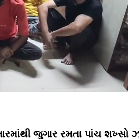
્તારમાંથી જુગાર રમતા પાંચ શખ્સો