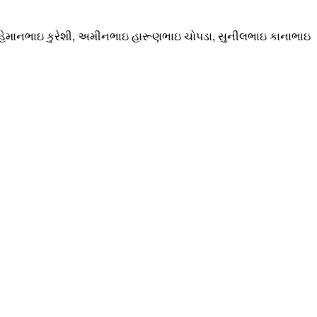
ઇ રહેમાનભાઇ કુરેશી, અમીનભાઇ હારૂણભાઇ ચોપડા, સુનીલભાઇ કાનાભાઇ