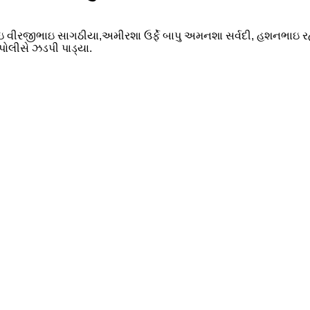
પકભાઇ વીરજીભાઇ સાગઠીયા,અમીરશા ઉર્ફે બાપુ અમનશા સર્વદી, હશનભા
ોલીસે ઝડપી પાડ્યા.