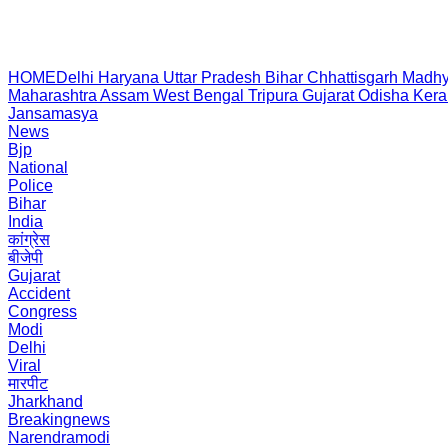
HOME
Delhi
Haryana
Uttar Pradesh
Bihar
Chhattisgarh
Madhy
Maharashtra
Assam
West Bengal
Tripura
Gujarat
Odisha
Kera
Jansamasya
News
Bjp
National
Police
Bihar
India
कांग्रेस
बीजेपी
Gujarat
Accident
Congress
Modi
Delhi
Viral
मारपीट
Jharkhand
Breakingnews
Narendramodi