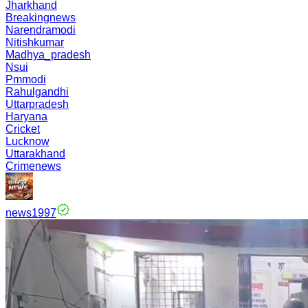
Jharkhand
Breakingnews
Narendramodi
Nitishkumar
Madhya_pradesh
Nsui
Pmmodi
Rahulgandhi
Uttarpradesh
Haryana
Cricket
Lucknow
Uttarakhand
Crimenews
news1997