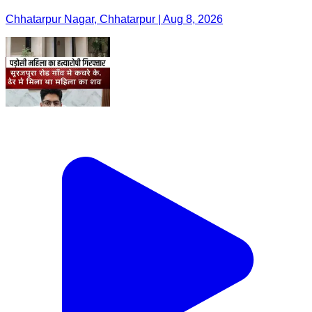
Chhatarpur Nagar, Chhatarpur | Aug 8, 2026