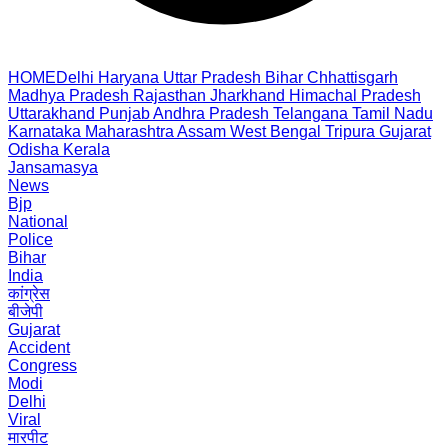
HOME
Delhi
Haryana
Uttar Pradesh
Bihar
Chhattisgarh
Madhya Pradesh
Rajasthan
Jharkhand
Himachal Pradesh
Uttarakhand
Punjab
Andhra Pradesh
Telangana
Tamil Nadu
Karnataka
Maharashtra
Assam
West Bengal
Tripura
Gujarat
Odisha
Kerala
Jansamasya
News
Bjp
National
Police
Bihar
India
कांग्रेस
बीजेपी
Gujarat
Accident
Congress
Modi
Delhi
Viral
मारपीट