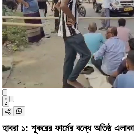
2
হাবরা ১: শূকরের ফার্মের বন্ধে অতিষ্ঠ এলা