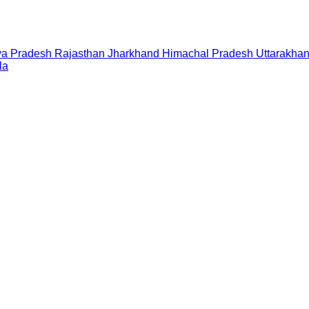
a Pradesh
Rajasthan
Jharkhand
Himachal Pradesh
Uttarakha
la