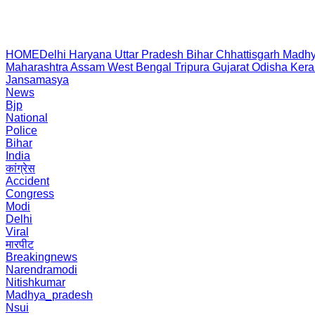
HOME
Delhi
Haryana
Uttar Pradesh
Bihar
Chhattisgarh
Madhy
Maharashtra
Assam
West Bengal
Tripura
Gujarat
Odisha
Kera
Jansamasya
News
Bjp
National
Police
Bihar
India
कांग्रेस
Accident
Congress
Modi
Delhi
Viral
मारपीट
Breakingnews
Narendramodi
Nitishkumar
Madhya_pradesh
Nsui