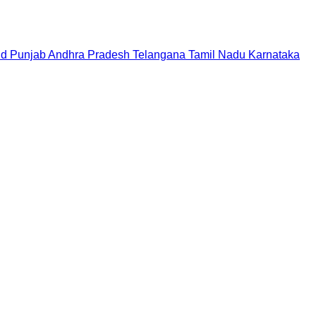
nd
Punjab
Andhra Pradesh
Telangana
Tamil Nadu
Karnataka