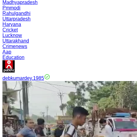
Madhyapradesh
Pmmodi
Rahulgandhi
Uttarpradesh
Haryana
Cricket
Lucknow
Uttarakhand
Crimenews
Aap
Education
debkumardey.1985