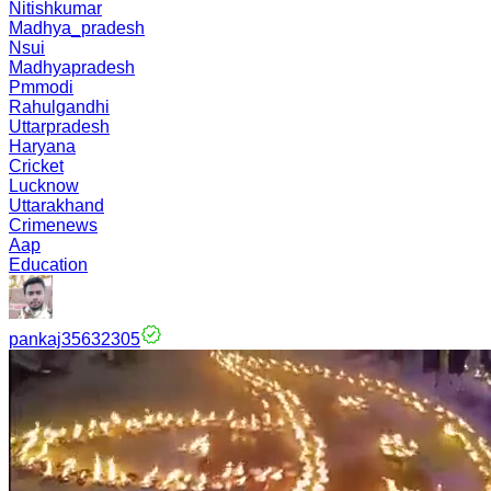
Nitishkumar
Madhya_pradesh
Nsui
Madhyapradesh
Pmmodi
Rahulgandhi
Uttarpradesh
Haryana
Cricket
Lucknow
Uttarakhand
Crimenews
Aap
Education
pankaj35632305