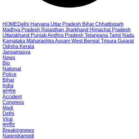
HOME
Delhi
Haryana
Uttar Pradesh
Bihar
Chhattisgarh
Madhya Pradesh
Rajasthan
Jharkhand
Himachal Pradesh
Uttarakhand
Punjab
Andhra Pradesh
Telangana
Tamil Nadu
Karnataka
Maharashtra
Assam
West Bengal
Tripura
Gujarat
Odisha
Kerala
Jansamasya
News
Bjp
National
Police
Bihar
India
कांग्रेस
Accident
Congress
Modi
Delhi
Viral
मारपीट
Breakingnews
Narendramodi