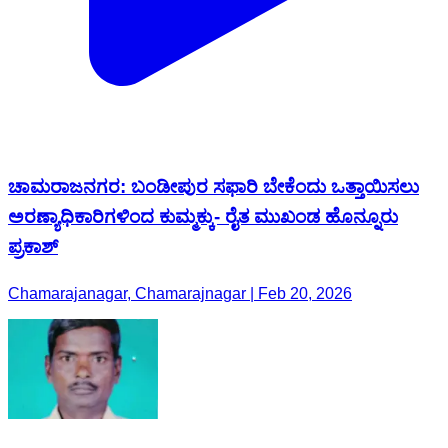
ಚಾಮರಾಜನಗರ: ಬಂಡೀಪುರ ಸಫಾರಿ ಬೇಕೆಂದು ಒತ್ತಾಯಿಸಲು
ಅರಣ್ಯಾಧಿಕಾರಿಗಳಿಂದ ಕುಮ್ಮಕ್ಕು- ರೈತ ಮುಖಂಡ ಹೊನ್ನೂರು
ಪ್ರಕಾಶ್
Chamarajanagar, Chamarajnagar | Feb 20, 2026