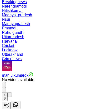
Breakingnews
Narendramodi
Nitishkumar
Madhya_pradesh
Nsui
Madhyapradesh
Pmmodi
Rahulgandhi
Uttarpradesh
Haryana
Cricket
Lucknow
Uttarakhand
Crimenews
manju.kumardx
No video available
8