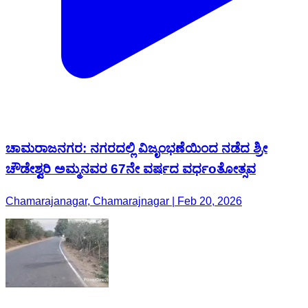
ಚಾಮರಾಜನಗರ: ನಗರದಲ್ಲಿ ವಿಜೃಂಭಣೆಯಿಂದ ನಡೆದ ಶ್ರೀ
ಚೌಡೇಶ್ವರಿ ಅಮ್ಮನವರ 67ನೇ ವರ್ಷದ ವರ್ಧoತೋತ್ಸವ
Chamarajanagar, Chamarajnagar | Feb 20, 2026