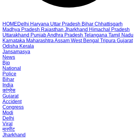
HOME
Delhi
Haryana
Uttar Pradesh
Bihar
Chhattisgarh
Madhya Pradesh
Rajasthan
Jharkhand
Himachal Pradesh
Uttarakhand
Punjab
Andhra Pradesh
Telangana
Tamil Nadu
Karnataka
Maharashtra
Assam
West Bengal
Tripura
Gujarat
Odisha
Kerala
Jansamasya
News
Bjp
National
Police
Bihar
India
कांग्रेस
Gujarat
Accident
Congress
Modi
Delhi
Viral
मारपीट
Jharkhand