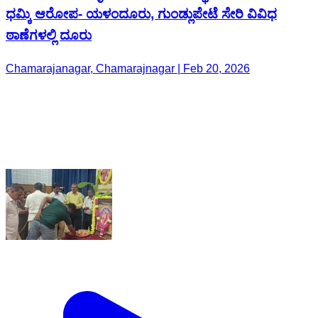
ಧಮ್ಕಿ ಆರೋಪ- ಯಳಂದೂರು, ಗುಂಡ್ಲುಪೇಟೆ ಸೇರಿ ವಿವಿಧ
ಠಾಣೆಗಳಲ್ಲಿ ದೂರು
Chamarajanagar, Chamarajnagar | Feb 20, 2026