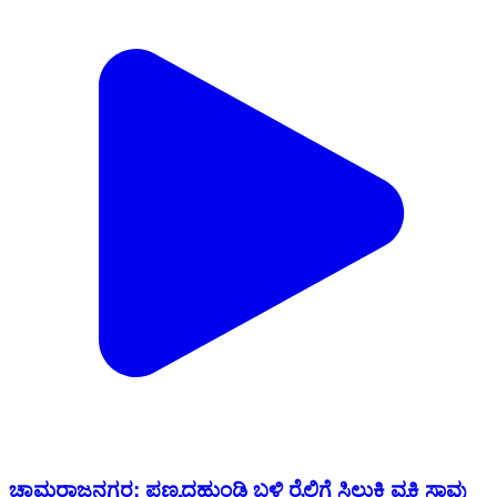
ಚಾಮರಾಜನಗರ: ಪಣ್ಯದಹುಂಡಿ ಬಳಿ ರೈಲಿಗೆ ಸಿಲುಕಿ ವ್ಯಕ್ತಿ ಸಾವು