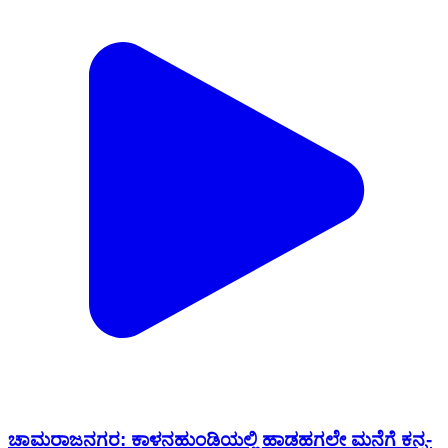
ಚಾಮರಾಜನಗರ: ಕಾಳನಹುಂಡಿಯಲ್ಲಿ ಹಾಡಹಗಲೇ ಮನೆಗೆ ಕನ್ನ-