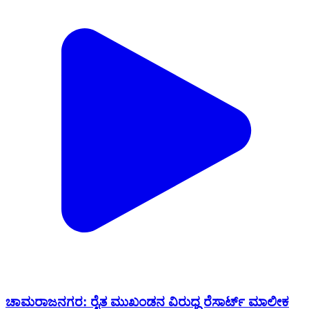
ಚಾಮರಾಜನಗರ: ರೈತ ಮುಖಂಡನ ವಿರುಧ್ಧ ರೆಸಾರ್ಟ್ ಮಾಲೀಕ