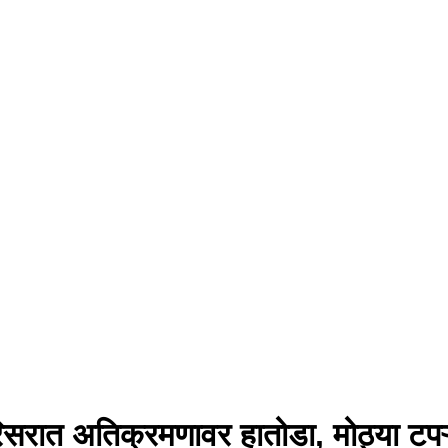
त अतिक्रमणावर हातोडा, मोठ्या टपऱ्या ज