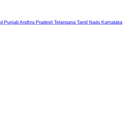
nd
Punjab
Andhra Pradesh
Telangana
Tamil Nadu
Karnataka