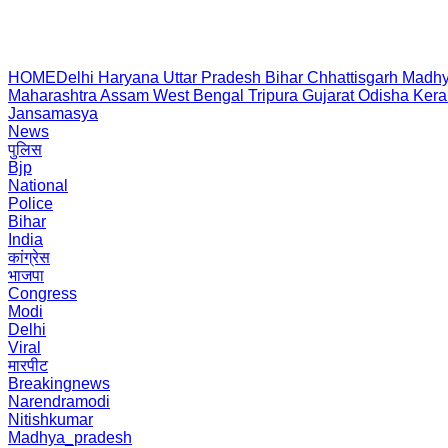
HOME
Delhi
Haryana
Uttar Pradesh
Bihar
Chhattisgarh
Madhy
Maharashtra
Assam
West Bengal
Tripura
Gujarat
Odisha
Kera
Jansamasya
News
पुलिस
Bjp
National
Police
Bihar
India
कांग्रेस
भाजपा
Congress
Modi
Delhi
Viral
मारपीट
Breakingnews
Narendramodi
Nitishkumar
Madhya_pradesh