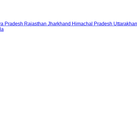
a Pradesh
Rajasthan
Jharkhand
Himachal Pradesh
Uttarakha
la