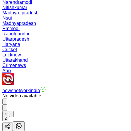
Narendramodi
Nitishkumar
Madhya_pradesh
Nsui
Madhyapradesh
Pmmodi
Rahulgandhi
Uttarpradesh
Haryana
Cricket
Lucknow
Uttarakhand
Crimenews
Aap
newsnetworkindia
No video available
2