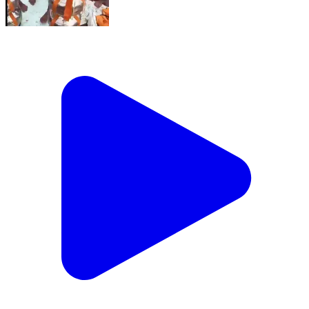
121 kilo ki bhe ki kawad haridwar se #viral
#haridwar #kawad #monsoon