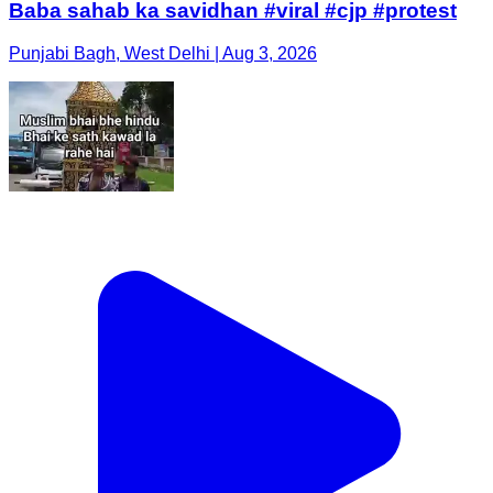
Baba sahab ka savidhan #viral #cjp #protest
Punjabi Bagh, West Delhi | Aug 3, 2026