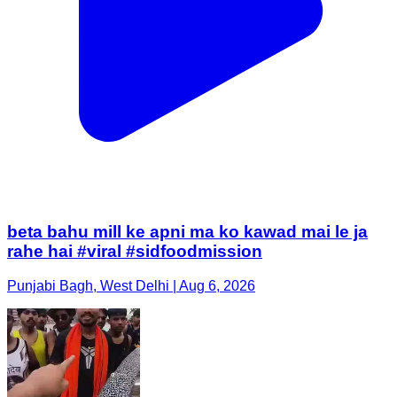
beta bahu mill ke apni ma ko kawad mai le ja
rahe hai #viral #sidfoodmission
Punjabi Bagh, West Delhi | Aug 6, 2026