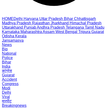
HOME
Delhi
Haryana
Uttar Pradesh
Bihar
Chhattisgarh
Madhya Pradesh
Rajasthan
Jharkhand
Himachal Pradesh
Uttarakhand
Punjab
Andhra Pradesh
Telangana
Tamil Nadu
Karnataka
Maharashtra
Assam
West Bengal
Tripura
Gujarat
Odisha
Kerala
Jansamasya
News
Bjp
National
Police
Bihar
India
कांग्रेस
Gujarat
Accident
Congress
Modi
Delhi
Viral
मारपीट
Breakingnews