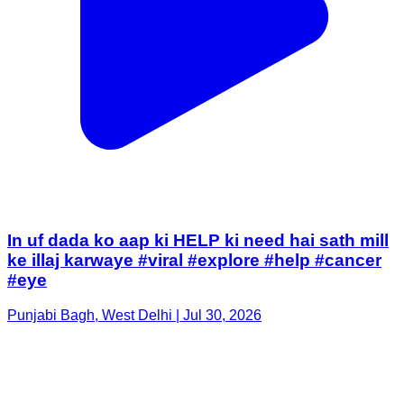
In uf dada ko aap ki HELP ki need hai sath mill
ke illaj karwaye #viral #explore #help #cancer
#eye
Punjabi Bagh, West Delhi | Jul 30, 2026