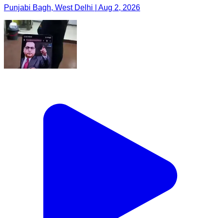
Punjabi Bagh, West Delhi | Aug 2, 2026