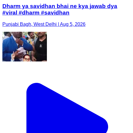
Dharm ya savidhan bhai ne kya jawab dya
#viral #dharm #savidhan
Punjabi Bagh, West Delhi | Aug 5, 2026