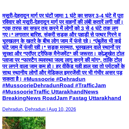
मसूरी-देहरादून मार्ग पर घंटों जाम! 1 घंटे का सफर 3-4 घंटे में पूरा
रविवार को मसूरी-देहरादून मार्ग पर वाहनों की लंबी कतारें लगी रहीं।
*एक तरफ का सफर तय करने में लोगों को 3 से 4 घंटे तक लग
गए।* लगातार बारिश, संकरी सड़क और पहाड़ी से पत्थर गिरने व
भूस्खलन के खतरे के बीच लोग जाम में फंसे रहे। *एंबुलेंस भी कई
घंटे जाम में फंसी रही।* सड़क मरम्मत, भूस्खलन वाले स्थानों पर
सुरक्षा और *प्रॉपर ट्रैफिक मैनेजमेंट* की जरूरत। कोल्हूखेत टोल
प्लाजा पर *फास्टैग व्यवस्था जल्द लागू करने की मांग*, ताकि टोल
पर लगने वाला जाम कम हो। हर वीकेंड यही हाल रहा तो पर्यटकों के
साथ स्थानीय लोगों और मेडिकल इमरजेंसी पर भी गंभीर असर पड़
सकता है। #Mussoorie #Dehradun
#MussoorieDehradunRoad #TrafficJam
#MussoorieTraffic UttarakhandNews
BreakingNews RoadJam Fastag Uttarakhand
Dehradun, Dehradun | Aug 10, 2026