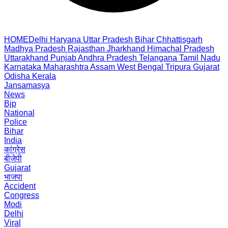
HOME
Delhi
Haryana
Uttar Pradesh
Bihar
Chhattisgarh
Madhya Pradesh
Rajasthan
Jharkhand
Himachal Pradesh
Uttarakhand
Punjab
Andhra Pradesh
Telangana
Tamil Nadu
Karnataka
Maharashtra
Assam
West Bengal
Tripura
Gujarat
Odisha
Kerala
Jansamasya
News
Bjp
National
Police
Bihar
India
कांग्रेस
बीजेपी
Gujarat
भाजपा
Accident
Congress
Modi
Delhi
Viral