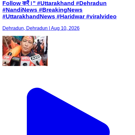
Follow करें।" #Uttarakhand #Dehradun
#NandiNews #BreakingNews
#UttarakhandNews #Haridwar #viralvideo
Dehradun, Dehradun | Aug 10, 2026