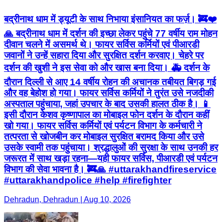
बद्रीनाथ धाम में ड्यूटी के साथ निभाया इंसानियत का फर्ज़। 🚒❤️
🙏 बद्रीनाथ धाम में दर्शन की इच्छा लेकर पहुंचे 77 वर्षीय राम मोहन
दीवान चलने में असमर्थ थे। फायर सर्विस कर्मियों एवं पीआरडी
जवानों ने उन्हें सहारा दिया और सुरक्षित दर्शन करवाए। चेहरे पर
दर्शन की खुशी ने इस सेवा को और खास बना दिया। 🚑 दर्शन के
दौरान दिल्ली से आए 14 वर्षीय रोहन की अचानक तबीयत बिगड़ गई
और वह बेहोश हो गया। फायर सर्विस कर्मियों ने तुरंत उसे नजदीकी
अस्पताल पहुंचाया, जहां उपचार के बाद उसकी हालत ठीक है। 📱
इसी दौरान केशव कृष्णापाल का मोबाइल फोन दर्शन के दौरान कहीं
खो गया। फायर सर्विस कर्मियों एवं पर्यटन विभाग के कर्मचारी ने
तत्परता से खोजबीन कर मोबाइल सुरक्षित बरामद किया और उसे
उसके स्वामी तक पहुंचाया। श्रद्धालुओं की सुरक्षा के साथ उनकी हर
जरूरत में साथ खड़ा रहना—यही फायर सर्विस, पीआरडी एवं पर्यटन
विभाग की सेवा भावना है। 🚒🙏 #uttarakhandfireservice
#uttarakhandpolice #help #firefighter
Dehradun, Dehradun | Aug 10, 2026