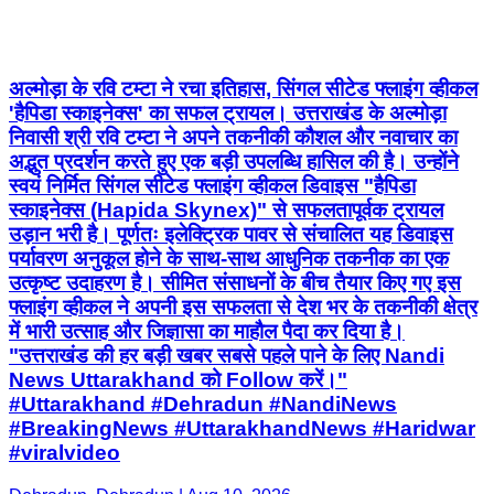
अल्मोड़ा के रवि टम्टा ने रचा इतिहास, सिंगल सीटेड फ्लाइंग व्हीकल
'हैपिडा स्काइनेक्स' का सफल ट्रायल। उत्तराखंड के अल्मोड़ा
निवासी श्री रवि टम्टा ने अपने तकनीकी कौशल और नवाचार का
अद्भुत प्रदर्शन करते हुए एक बड़ी उपलब्धि हासिल की है। उन्होंने
स्वयं निर्मित सिंगल सीटेड फ्लाइंग व्हीकल डिवाइस "हैपिडा
स्काइनेक्स (Hapida Skynex)" से सफलतापूर्वक ट्रायल
उड़ान भरी है। पूर्णतः इलेक्ट्रिक पावर से संचालित यह डिवाइस
पर्यावरण अनुकूल होने के साथ-साथ आधुनिक तकनीक का एक
उत्कृष्ट उदाहरण है। सीमित संसाधनों के बीच तैयार किए गए इस
फ्लाइंग व्हीकल ने अपनी इस सफलता से देश भर के तकनीकी क्षेत्र
में भारी उत्साह और जिज्ञासा का माहौल पैदा कर दिया है।
"उत्तराखंड की हर बड़ी खबर सबसे पहले पाने के लिए Nandi
News Uttarakhand को Follow करें।"
#Uttarakhand #Dehradun #NandiNews
#BreakingNews #UttarakhandNews #Haridwar
#viralvideo