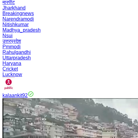
मारपीट
Jharkhand
Breakingnews
Narendramodi
Nitishkumar
Madhya_pradesh
Nsui
उत्तरप्रदेश
Pmmodi
Rahulgandhi
Uttarpradesh
Haryana
Cricket
Lucknow
kalaankit92