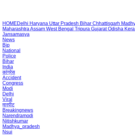
HOME
Delhi
Haryana
Uttar Pradesh
Bihar
Chhattisgarh
Madhy
Maharashtra
Assam
West Bengal
Tripura
Gujarat
Odisha
Kera
Jansamasya
News
Bjp
National
Police
Bihar
India
कांग्रेस
Accident
Congress
Modi
Delhi
Viral
मारपीट
Breakingnews
Narendramodi
Nitishkumar
Madhya_pradesh
Nsui