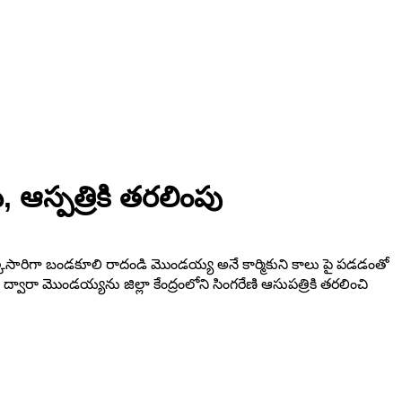
, ఆస్పత్రికి తరలింపు
ంలో ఒక్కసారిగా బండకూలి రాదండి మొండయ్య అనే కార్మికుని కాలు పై పడడంతో
ద్వారా మొండయ్యను జిల్లా కేంద్రంలోని సింగరేణి ఆసుపత్రికి తరలించి