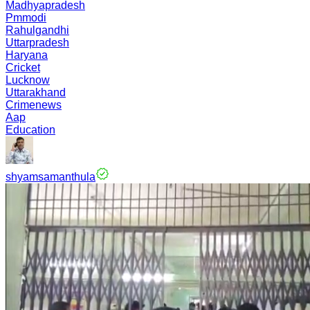
Madhyapradesh
Pmmodi
Rahulgandhi
Uttarpradesh
Haryana
Cricket
Lucknow
Uttarakhand
Crimenews
Aap
Education
shyamsamanthula