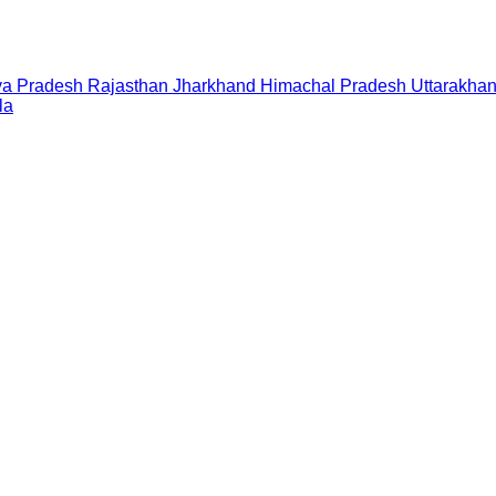
a Pradesh
Rajasthan
Jharkhand
Himachal Pradesh
Uttarakha
la