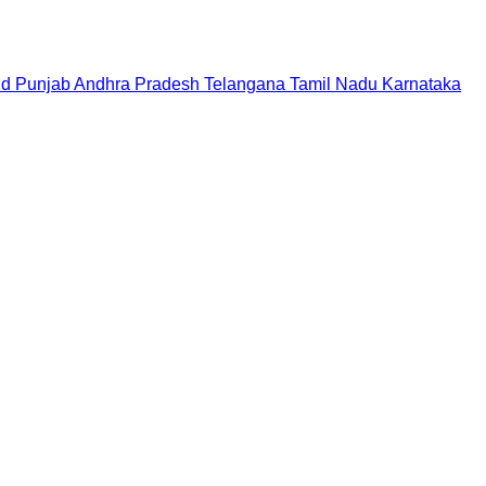
nd
Punjab
Andhra Pradesh
Telangana
Tamil Nadu
Karnataka