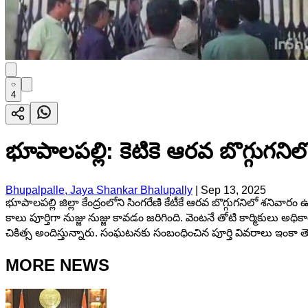
4
భూపాలపల్లి: కెటికె ఆరవ బొగ్గుగనిలో
Bhupalpalle, Jaya Shankar Bhalupally
|
Sep 13, 2025
భూపాలపల్లి జిల్లా కేంద్రంలోని సింగరేణి కేటీకే ఆరవ బొగ్గుగనిలో శనివా
కాలు పూర్తిగా నుజ్జు నుజ్జు కావడం జరిగింది. వెంటనే తోటి కార్మికులు 
చికిత్స అందిస్తున్నారు. సంఘటనకు సంబంధించిన పూర్తి వివరాలు ఇంకా త
MORE NEWS