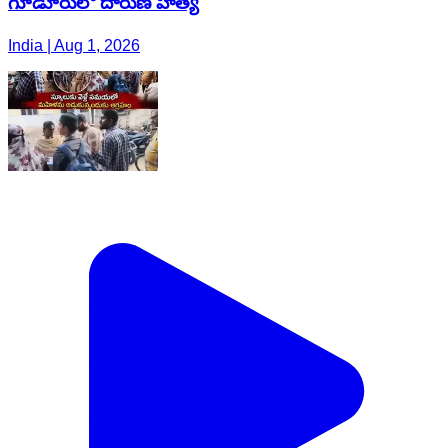
గూడూరులో దారుణ హత్య
India | Aug 1, 2026