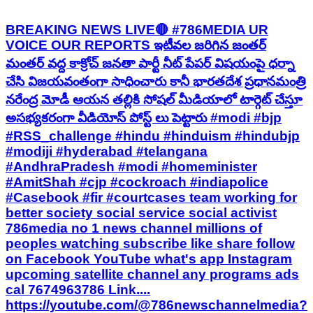
BREAKING NEWS LIVE🔴 #786MEDIA UR
VOICE OUR REPORTS ఇటీవల జరిగిన జంతర్
మంతర్ వద్ద కాక్రోచ్ జనతా పార్టీ నీట్ పేపర్ విషయంపై ధర్నా
చేసి విజయవంతంగా సాధించారు కానీ భారతదేశ ప్రధానమంత్రి
నరేంద్ర మోడీ ఆయన తల్లికి సోషల్ మీడియాలో టార్గెట్ చేస్తూ
అసభ్యకరంగా వీడియోస్ పోస్ట్ లు పెట్టారు #modi #bjp
#RSS_challenge #hindu #hinduism #hindubjp
#modiji #hyderabad #telangana
#AndhraPradesh #modi #homeminister
#AmitShah #cjp #cockroach #indiapolice
#Casebook #fir #courtcases team working for
better society social service social activist
786media no 1 news channel millions of
peoples watching subscribe like share follow
on Facebook YouTube what's app Instagram
upcoming satellite channel any programs ads
cal 7674963786 Link....
https://youtube.com/@786newschannelmedia?