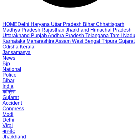
HOME
Delhi
Haryana
Uttar Pradesh
Bihar
Chhattisgarh
Madhya Pradesh
Rajasthan
Jharkhand
Himachal Pradesh
Uttarakhand
Punjab
Andhra Pradesh
Telangana
Tamil Nadu
Karnataka
Maharashtra
Assam
West Bengal
Tripura
Gujarat
Odisha
Kerala
Jansamasya
News
Bjp
National
Police
Bihar
India
कांग्रेस
Gujarat
Accident
Congress
Modi
Delhi
Viral
मारपीट
Jharkhand