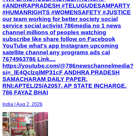
#ANDHRAPRADESH #TELUGUDESAMPARTY
#HUMANRIGHTS #WOMENSAFETY #JUSTICE
our team working for better society social
service social activist 786media no 1 news
channel millions of peoples watching
subscribe like share follow on Facebook
YouTube what's app Instagram upcoming
satellite channel any programs ads cal
7674963786 Link....
https://youtube.com/@786newschannelmedia?
si=_lE4QclzqlMP31cF ANDHRA PRADESH
SAMACHARAM DAILY PAPER.
RNI:APTEL/25/A2057. AP STATE INCHARGE.
786 FAYAZ BHAI
India | Aug 2, 2026