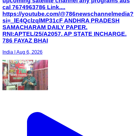
upcoming satellite channel any programs ads
cal 7674963786 Link....
https://youtube.com/@786newschannelmedia?
si=_lE4QclzqlMP31cF ANDHRA PRADESH
SAMACHARAM DAILY PAPER.
RNI:APTEL/25/A2057. AP STATE INCHARGE.
786 FAYAZ BHAI
India | Aug 6, 2026