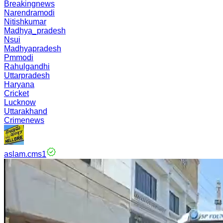
Breakingnews
Narendramodi
Nitishkumar
Madhya_pradesh
Nsui
Madhyapradesh
Pmmodi
Rahulgandhi
Uttarpradesh
Haryana
Cricket
Lucknow
Uttarakhand
Crimenews
aslam.cms1