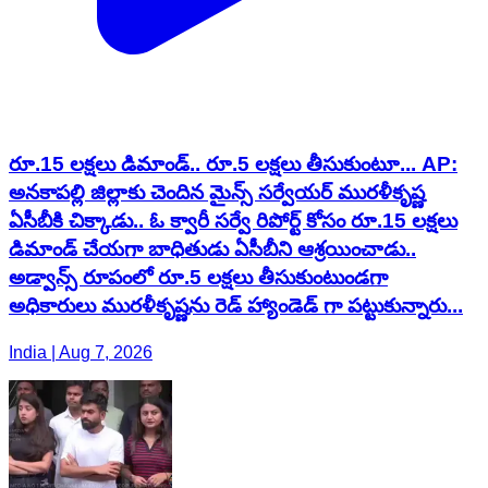
రూ.15 లక్షలు డిమాండ్.. రూ.5 లక్షలు తీసుకుంటూ... AP:
అనకాపల్లి జిల్లాకు చెందిన మైన్స్ సర్వేయర్ మురళీకృష్ణ
ఏసీబీకి చిక్కాడు.. ఓ క్వారీ సర్వే రిపోర్ట్ కోసం రూ.15 లక్షలు
డిమాండ్ చేయగా బాధితుడు ఏసీబీని ఆశ్రయించాడు..
అడ్వాన్స్ రూపంలో రూ.5 లక్షలు తీసుకుంటుండగా
అధికారులు మురళీకృష్ణను రెడ్ హ్యాండెడ్ గా పట్టుకున్నారు...
India | Aug 7, 2026