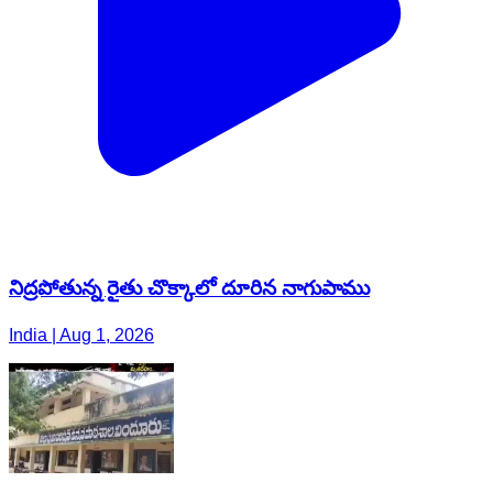
నిద్రపోతున్న రైతు చొక్కాలో దూరిన నాగుపాము
India | Aug 1, 2026