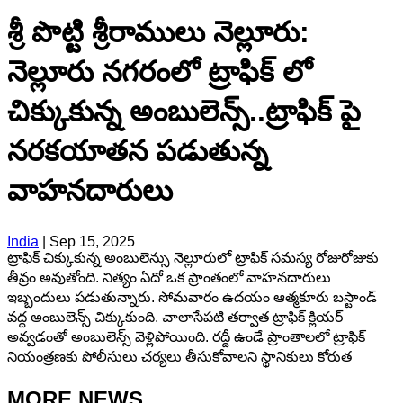
శ్రీ పొట్టి శ్రీరాములు నెల్లూరు:
నెల్లూరు నగరంలో ట్రాఫిక్ లో
చిక్కుకున్న అంబులెన్స్..ట్రాఫిక్ పై
నరకయాతన పడుతున్న
వాహనదారులు
India
|
Sep 15, 2025
ట్రాఫిక్ చిక్కుకున్న అంబులెన్సు నెల్లూరులో ట్రాఫిక్ సమస్య రోజురోజుకు
తీవ్రం అవుతోంది. నిత్యం ఏదో ఒక ప్రాంతంలో వాహనదారులు
ఇబ్బందులు పడుతున్నారు. సోమవారం ఉదయం ఆత్మకూరు బస్టాండ్
వద్ద అంబులెన్స్ చిక్కుకుంది. చాలాసేపటి తర్వాత ట్రాఫిక్ క్లియర్
అవ్వడంతో అంబులెన్స్ వెళ్లిపోయింది. రద్దీ ఉండే ప్రాంతాలలో ట్రాఫిక్
నియంత్రణకు పోలీసులు చర్యలు తీసుకోవాలని స్థానికులు కోరుత
MORE NEWS