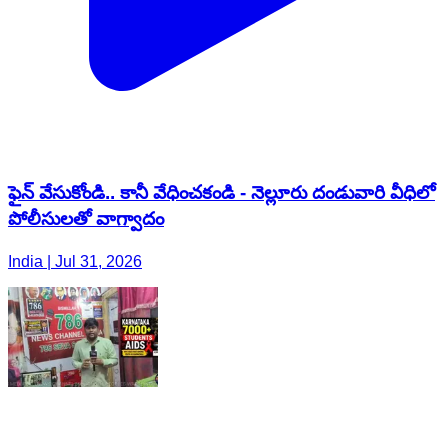
ఫైన్ వేసుకోండి.. కానీ వేధించకండి - నెల్లూరు దండువారి వీధిలో
పోలీసులతో వాగ్వాదం
India | Jul 31, 2026