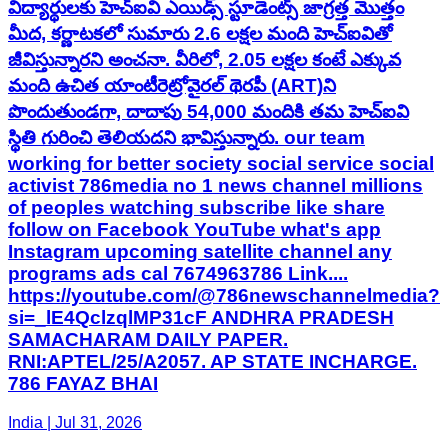
విద్యార్థులకు హెచ్ఐవి ఎయిడ్స్ స్టూడెంట్స్ జాగ్రత్త మొత్తం
మీద, కర్ణాటకలో సుమారు 2.6 లక్షల మంది హెచ్‌ఐవితో
జీవిస్తున్నారని అంచనా. వీరిలో, 2.05 లక్షల కంటే ఎక్కువ
మంది ఉచిత యాంటీరెట్రోవైరల్ థెరపీ (ART)ని
పొందుతుండగా, దాదాపు 54,000 మందికి తమ హెచ్‌ఐవి
స్థితి గురించి తెలియదని భావిస్తున్నారు. our team
working for better society social service social
activist 786media no 1 news channel millions
of peoples watching subscribe like share
follow on Facebook YouTube what's app
Instagram upcoming satellite channel any
programs ads cal 7674963786 Link....
https://youtube.com/@786newschannelmedia?
si=_lE4QclzqlMP31cF ANDHRA PRADESH
SAMACHARAM DAILY PAPER.
RNI:APTEL/25/A2057. AP STATE INCHARGE.
786 FAYAZ BHAI
India | Jul 31, 2026