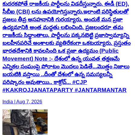
కుదరకపోతే రాజకీయ పార్టీలను విడదీస్తున్నారు, ఈడీ (ED),
సీబీఐ (CBI) లను ఉపయోగిస్తున్నారు. ​ఇలాంటి పరిస్థితులతో
ప్రజలు తీవ్ర అసహనానికి గురయ్యారు. అందుకే మన ప్రజా
ఉద్యమానికి అంత మద్దతు లభించింది. ప్రజలందరూ తమ
రాజకీయ సిద్ధాంతాలు, పార్టీలను పక్కనబెట్టి ప్రజాస్వామ్యాన్ని
బలహీనపరిచే అంశాలకు వ్యతిరేకంగా ఒకటయ్యారు. ప్రస్తుతం
భారతదేశానికి కావలసింది ఒక ప్రజా ఉద్యమం (Public
Movement) Note :- దేశంలో ఉన్న యువత తక్షణమే
ఎన్నికల సంఘంపై పోరాటం మొదలు పెడితే...మొత్తం నిజాలు
బయటికి వస్తాయి ..దీంతో దేశంలో ఉన్న సమస్యలన్నీ
పరిష్కారం అవుతాయి.. కాక్రోచ్... #CJP
#KAKROJJANATAPARTY #JANTARMANTAR
India | Aug 7, 2026