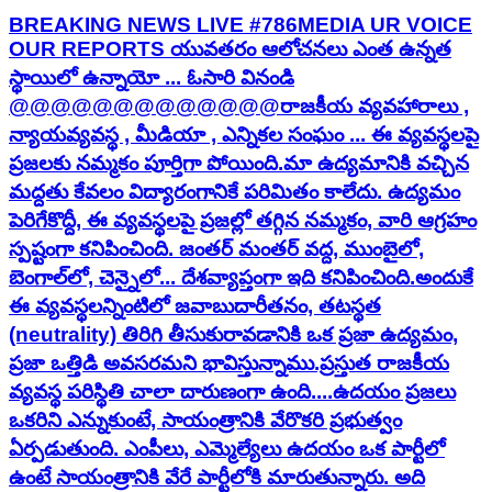
BREAKING NEWS LIVE #786MEDIA UR VOICE
OUR REPORTS యువతరం ఆలోచనలు ఎంత ఉన్నత
స్థాయిలో ఉన్నాయో ... ఓసారి వినండి
@@@@@@@@@@@@@ ​ ​రాజకీయ వ్యవహారాలు ,
న్యాయవ్యవస్థ , మీడియా , ఎన్నికల సంఘం ... ఈ వ్యవస్థలపై
ప్రజలకు నమ్మకం పూర్తిగా పోయింది. ​మా ఉద్యమానికి వచ్చిన
మద్దతు కేవలం విద్యారంగానికే పరిమితం కాలేదు. ఉద్యమం
పెరిగేకొద్దీ, ఈ వ్యవస్థలపై ప్రజల్లో తగ్గిన నమ్మకం, వారి ఆగ్రహం
స్పష్టంగా కనిపించింది. జంతర్ మంతర్ వద్ద, ముంబైలో,
బెంగాల్‌లో, చెన్నైలో... దేశవ్యాప్తంగా ఇది కనిపించింది. ​అందుకే
ఈ వ్యవస్థలన్నింటిలో జవాబుదారీతనం, తటస్థత
(neutrality) తిరిగి తీసుకురావడానికి ఒక ప్రజా ఉద్యమం,
ప్రజా ఒత్తిడి అవసరమని భావిస్తున్నాము. ​ప్రస్తుత రాజకీయ
వ్యవస్థ పరిస్థితి చాలా దారుణంగా ఉంది....ఉదయం ప్రజలు
ఒకరిని ఎన్నుకుంటే, సాయంత్రానికి వేరొకరి ప్రభుత్వం
ఏర్పడుతుంది. ఎంపీలు, ఎమ్మెల్యేలు ఉదయం ఒక పార్టీలో
ఉంటే సాయంత్రానికి వేరే పార్టీలోకి మారుతున్నారు. అది