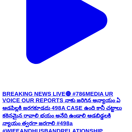
BREAKING NEWS LIVE🔴 #786MEDIA UR
VOICE OUR REPORTS నాకు జరిగిన అన్యాయం ఏ
ఆడపిల్లకి జరగకూడదు 498A CASE ఉంది కానీ చట్టాలు
కఠినమైన రావాలి భయం అనేది ఉండాలి ఆడబిడ్డలకి
న్యాయం త్వరగా జరగాలి #498a
#WIFEANDHUSBANDRELATIONSHIP