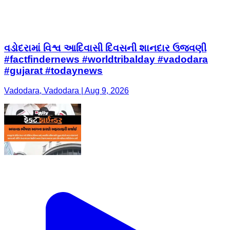
વડોદરામાં વિશ્વ આદિવાસી દિવસની શાનદાર ઉજવણી
#factfindernews #worldtribalday #vadodara
#gujarat #todaynews
Vadodara, Vadodara | Aug 9, 2026