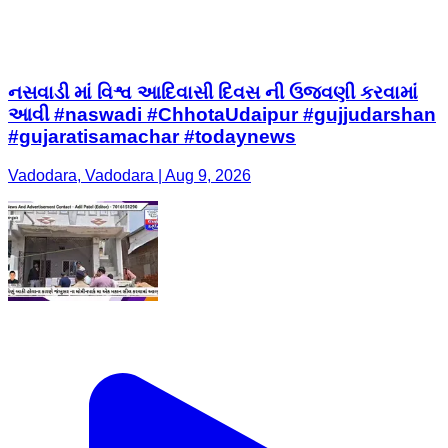
નસવાડી માં વિશ્વ આદિવાસી દિવસ ની ઉજવણી કરવામાં
આવી #naswadi #ChhotaUdaipur #gujjudarshan
#gujaratisamachar #todaynews
Vadodara, Vadodara | Aug 9, 2026