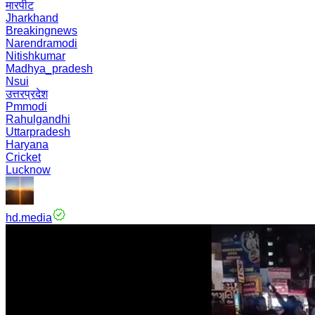
मारपीट
Jharkhand
Breakingnews
Narendramodi
Nitishkumar
Madhya_pradesh
Nsui
उत्तरप्रदेश
Pmmodi
Rahulgandhi
Uttarpradesh
Haryana
Cricket
Lucknow
hd.media