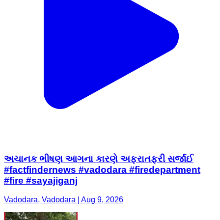
અચાનક ભીષણ આગના કારણે અફરાતફરી સર્જાઈ
#factfindernews #vadodara #firedepartment
#fire #sayajiganj
Vadodara, Vadodara | Aug 9, 2026