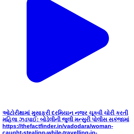
ઓટોરીક્ષામાં મુસાફરી દરમિયાન નજર ચૂકવી ચોરી કરતી
મહિલા ઝડપાઈ: બોડેલીની જુલી મન્સુરી પોલીસ સકંજામાં
https://thefactfinder.in/vadodara/woman-
caught-stealing-while-travelling-in-