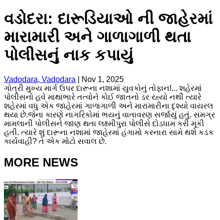
વડોદરા: દારૂડિયાઓ ની જાહેરમાં
મારામારી અને ગાળાગાળી થતા
પોલીસનું નાક કપાયું
Vadodara, Vadodara
|
Nov 1, 2025
ગોત્રી મુખ્ય માર્ગ ઉપર દારૂના નશામાં યુવકોનું તોફાન!... શહેરમાં
પોલીસનો હવે માથાભારે તત્વોને કોઈ જાતનો ડર રહ્યો નથી ત્યારે
શહેરમાં વધુ એક જાહેરમાં ગાળાગાળી અને મારામારીના દૃશ્યો વાયરલ
થયા છે.જેના કારણે નાગરિકોમાં ભયનું વાતાવરણ સર્જાયું હતું. સમગ્ર
મામલાની પોલીસને જાણ થતા લક્ષ્મીપુરા પોલીસે દોડધામ કરી મૂકી
હતી. ત્યારે શું દારૂના નશામાં જાહેરમાં હંગામો કરનારા સામે થશે કડક
કાર્યવાહી? તે એક મોટો સવાલ છે.
MORE NEWS