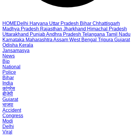
HOME
Delhi
Haryana
Uttar Pradesh
Bihar
Chhattisgarh
Madhya Pradesh
Rajasthan
Jharkhand
Himachal Pradesh
Uttarakhand
Punjab
Andhra Pradesh
Telangana
Tamil Nadu
Karnataka
Maharashtra
Assam
West Bengal
Tripura
Gujarat
Odisha
Kerala
Jansamasya
News
Bjp
National
Police
Bihar
India
कांग्रेस
बीजेपी
Gujarat
भाजपा
Accident
Congress
Modi
Delhi
Viral