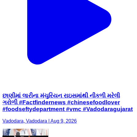
છાણીમાં લારીના મંચુરિયન રાઇસમાંથી નીકળી મરેલી
ગરોળી #Factfindernews #chinesefoodlover
#foodseftydepartment #vmc #Vadodaragujarat
Vadodara, Vadodara | Aug 9, 2026