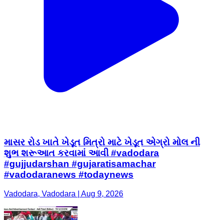
માસર રોડ ખાતે ખેડૂત મિત્રો માટે ખેડૂત એગ્રો મોલ ની
શુભ શરૂઆત કરવામાં આવી #vadodara
#gujjudarshan #gujaratisamachar
#vadodaranews #todaynews
Vadodara, Vadodara | Aug 9, 2026