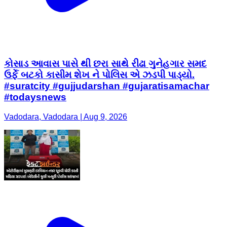
કોસાડ આવાસ પાસે થી છરા સાથે રીઢા ગુનેહગાર સમદ
ઉર્ફે બટકો કાસીમ શેખ ને પોલિસ એ ઝડપી પાડ્યો.
#suratcity #gujjudarshan #gujaratisamachar
#todaysnews
Vadodara, Vadodara | Aug 9, 2026