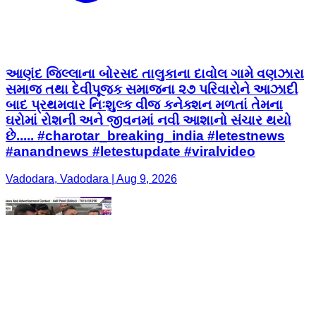
આણંદ જિલ્લાના બોરસદ તાલુકાના દાવોલ ગામે વણઝારા
સમાજ તથા દેવીપૂજક સમાજના ૨૭ પરિવારોને આઝાદી
બાદ પ્રથમવાર નિઃશુલ્ક વીજ કનેક્શન મળતાં તેમના
ઘરોમાં રોશની અને જીવનમાં નવી આશાનો સંચાર થયો
છે..... #charotar_breaking_india #letestnews
#anandnews #letestupdate #viralvideo
Vadodara, Vadodara | Aug 9, 2026