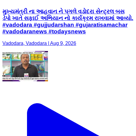
મુખ્યમંત્રી ના આહવાન ને પગલે વડોદરા સેન્ટ્રલ બસ
ડેપો ખાતે સફાઈ અભિયાન નો કાર્યક્રમ રાખવામાં આવ્યો.
#vadodara #gujjudarshan #gujaratisamachar
#vadodaranews #todaysnews
Vadodara, Vadodara | Aug 9, 2026