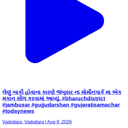
લેણું બાકી હોવાના કારણે જંબુસર ના મોમીનપાર્ક મા એક
મકાન સીલ કરવામાં આવ્યું. #bharuchdistrict
#jambusar #gujjudarshan #gujaratisamachar
#todaynews
Vadodara, Vadodara | Aug 9, 2026