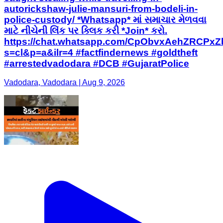
autorickshaw-julie-mansuri-from-bodeli-in-
police-custody/ *Whatsapp* માં સમાચાર મેળવવા
માટે નીચેની લિંક પર ક્લિક કરી *Join* કરો.
https://chat.whatsapp.com/CpObvxAehZRCPx
s=cl&p=a&ilr=4 #factfindernews #goldtheft
#arrestedvadodara #DCB #GujaratPolice
Vadodara, Vadodara | Aug 9, 2026