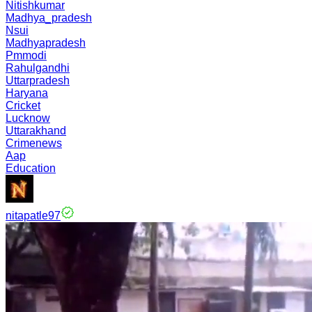
Nitishkumar
Madhya_pradesh
Nsui
Madhyapradesh
Pmmodi
Rahulgandhi
Uttarpradesh
Haryana
Cricket
Lucknow
Uttarakhand
Crimenews
Aap
Education
nitapatle97