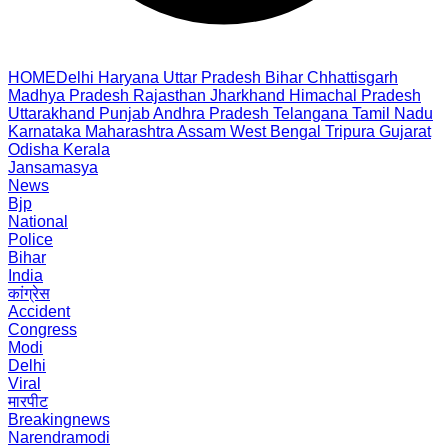
HOME
Delhi
Haryana
Uttar Pradesh
Bihar
Chhattisgarh
Madhya Pradesh
Rajasthan
Jharkhand
Himachal Pradesh
Uttarakhand
Punjab
Andhra Pradesh
Telangana
Tamil Nadu
Karnataka
Maharashtra
Assam
West Bengal
Tripura
Gujarat
Odisha
Kerala
Jansamasya
News
Bjp
National
Police
Bihar
India
कांग्रेस
Accident
Congress
Modi
Delhi
Viral
मारपीट
Breakingnews
Narendramodi