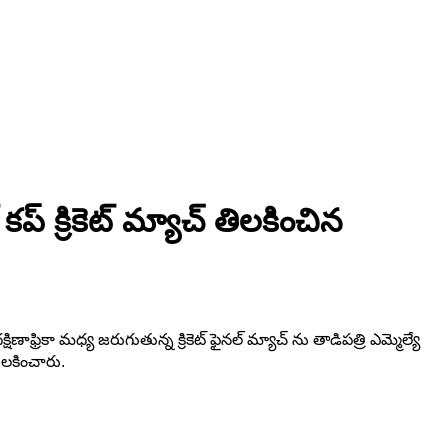
కప్ క్రికెట్ మ్యాచ్ తిలకించిన
ణాఫ్రికా మధ్య జరుగుతున్న క్రికెట్ ఫైనల్ మ్యాచ్ ను తాడిపత్రి ఎమ్మెల్యే
తిలకించారు.