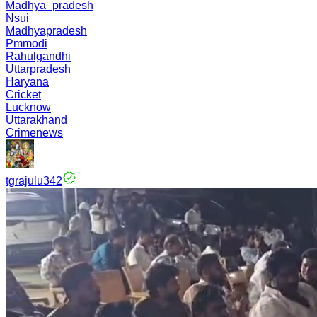
Madhya_pradesh
Nsui
Madhyapradesh
Pmmodi
Rahulgandhi
Uttarpradesh
Haryana
Cricket
Lucknow
Uttarakhand
Crimenews
tgrajulu342