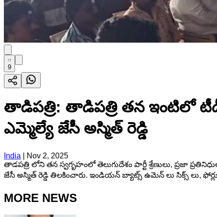
9
తాడిపత్రి: తాడిపత్రి తన ఇంటిలో టీడీప
ఎమ్మెల్యే జేసీ అస్మిత్ రెడ్డి
India
|
Nov 2, 2025
తాడపత్రి లోని తన స్వగృహంలో తెలుగుదేశం పార్టీ శ్రేణులు, ప్రజా ప్రతినిధుల
జేసీ అస్మిత్ రెడ్డి తిలకించారు. ఇండియన్ బ్యాట్స్ ఉమెన్ లు సిక్స్ లు, ఫో
MORE NEWS