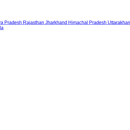
a Pradesh
Rajasthan
Jharkhand
Himachal Pradesh
Uttarakha
la