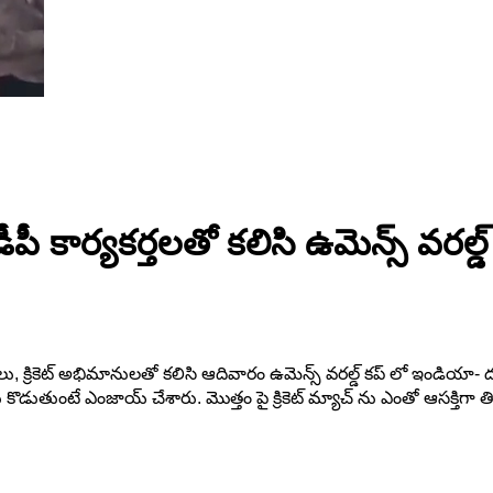
ీ కార్యకర్తలతో కలిసి ఉమెన్స్ వరల్డ్ 
ు, క్రికెట్ అభిమానులతో కలిసి ఆదివారం ఉమెన్స్ వరల్డ్ కప్ లో ఇండియా- దక్షి
ర్లు కొడుతుంటే ఎంజాయ్ చేశారు. మొత్తం పై క్రికెట్ మ్యాచ్ ను ఎంతో ఆసక్తిగా 