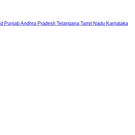
nd
Punjab
Andhra Pradesh
Telangana
Tamil Nadu
Karnataka