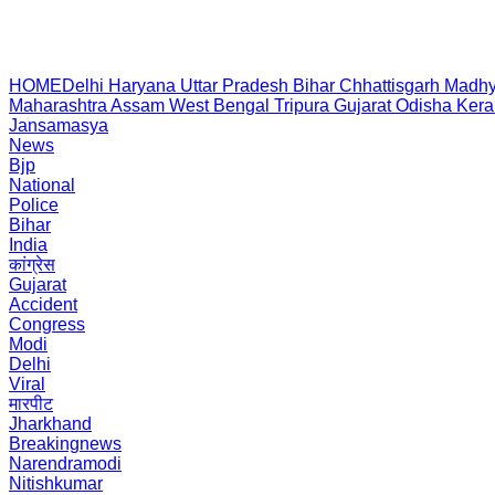
HOME
Delhi
Haryana
Uttar Pradesh
Bihar
Chhattisgarh
Madhy
Maharashtra
Assam
West Bengal
Tripura
Gujarat
Odisha
Kera
Jansamasya
News
Bjp
National
Police
Bihar
India
कांग्रेस
Gujarat
Accident
Congress
Modi
Delhi
Viral
मारपीट
Jharkhand
Breakingnews
Narendramodi
Nitishkumar