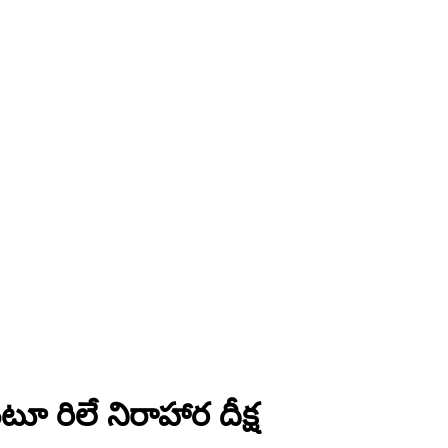
ూ రిలే నిరాహార దీక్ష