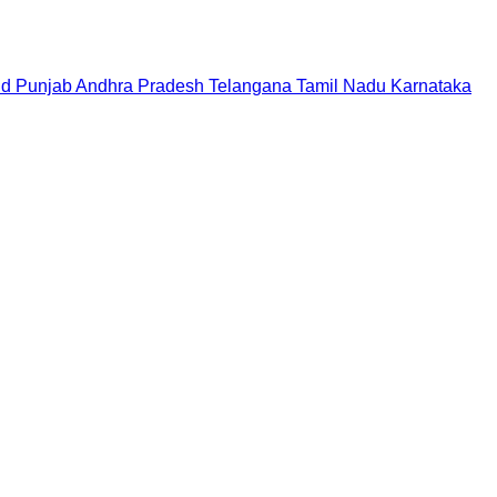
nd
Punjab
Andhra Pradesh
Telangana
Tamil Nadu
Karnataka