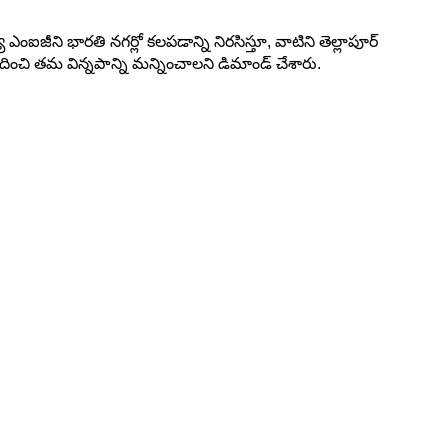
ూ ఎంఐజీని భారతి నగర్లో కలపడాన్ని నిరసిస్తూ, వాటిని తెల్లాపూర్
ందించి తమ విన్నపాన్ని మన్నించాలని డిమాండ్ చేశారు.