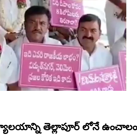
్యాలయాన్ని తెల్లాపూర్ లోనే ఉంచాలంట