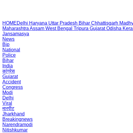
HOME
Delhi
Haryana
Uttar Pradesh
Bihar
Chhattisgarh
Madhy
Maharashtra
Assam
West Bengal
Tripura
Gujarat
Odisha
Kera
Jansamasya
News
Bjp
National
Police
Bihar
India
कांग्रेस
Gujarat
Accident
Congress
Modi
Delhi
Viral
मारपीट
Jharkhand
Breakingnews
Narendramodi
Nitishkumar