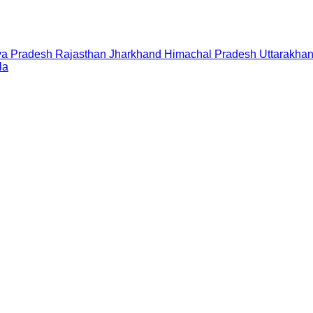
a Pradesh
Rajasthan
Jharkhand
Himachal Pradesh
Uttarakha
la