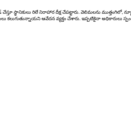
చేస్తూ స్థానికులు రిలే నిరాహార దీక్ష చేపట్టారు. వెలిమలను ముత్తంగిలో, న్య
్బందులు కలుగుతున్నాయని ఆవేదన వ్యక్తం చేశారు. ఇప్పటికైనా అధికారులు స్ప