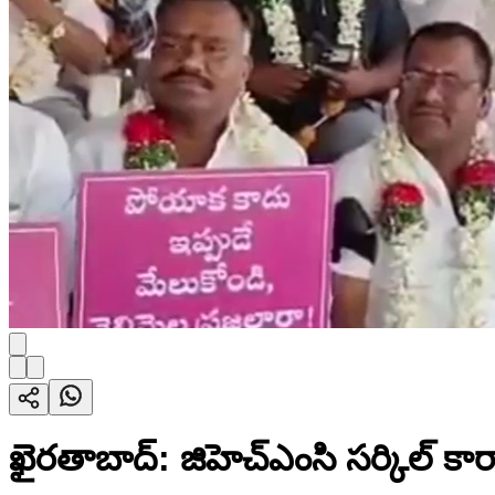
ఖైరతాబాద్: జిహెచ్ఎంసి సర్కిల్ కార