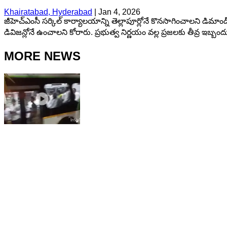
Khairatabad, Hyderabad
|
Jan 4, 2026
జీహెచ్ఎంసీ సర్కిల్ కార్యాలయాన్ని తెల్లాపూర్లోనే కొనసాగించాలని డిమాండ్ 
డివిజన్లోనే ఉంచాలని కోరారు. ప్రభుత్వ నిర్ణయం వల్ల ప్రజలకు తీవ్ర ఇబ
MORE NEWS