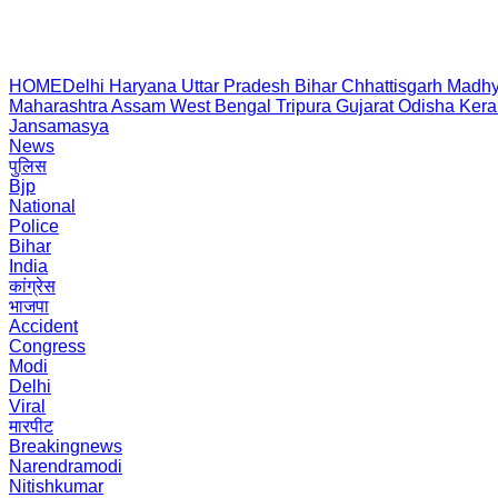
HOME
Delhi
Haryana
Uttar Pradesh
Bihar
Chhattisgarh
Madhy
Maharashtra
Assam
West Bengal
Tripura
Gujarat
Odisha
Kera
Jansamasya
News
पुलिस
Bjp
National
Police
Bihar
India
कांग्रेस
भाजपा
Accident
Congress
Modi
Delhi
Viral
मारपीट
Breakingnews
Narendramodi
Nitishkumar