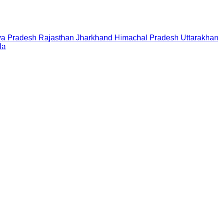
a Pradesh
Rajasthan
Jharkhand
Himachal Pradesh
Uttarakha
la