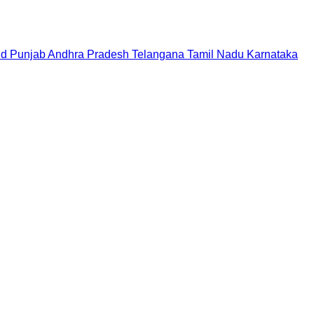
nd
Punjab
Andhra Pradesh
Telangana
Tamil Nadu
Karnataka