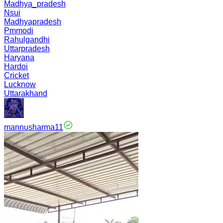
Madhya_pradesh
Nsui
Madhyapradesh
Pmmodi
Rahulgandhi
Uttarpradesh
Haryana
Hardoi
Cricket
Lucknow
Uttarakhand
mannusharma11