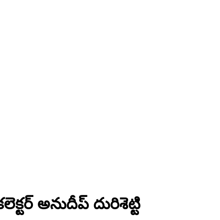
్టర్ అనుదీప్ దురిశెట్టి