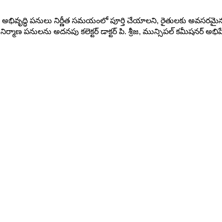
భివృద్ధి పనులు నిర్ణీత సమయంలో పూర్తి చేయాలని, రైతులకు అవసరమైన వసతుల
్మాణ పనులను అదనపు కలెక్టర్ డాక్టర్ పి. శ్రీజ, మున్సిపల్ కమీషనర్ అభిషేక్ అ