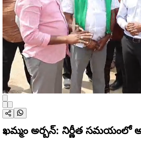
ఖమ్మం అర్బన్: నిర్ణీత సమయంలో అభివృ