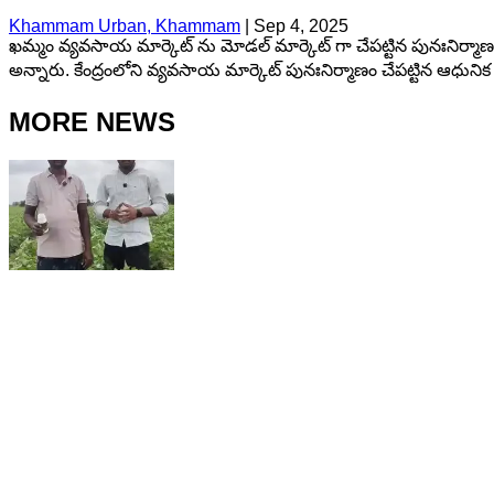
Khammam Urban, Khammam
|
Sep 4, 2025
ఖమ్మం వ్యవసాయ మార్కెట్ ను మోడల్ మార్కెట్ గా చేపట్టిన పునఃనిర్మాణ అ
అన్నారు. కేంద్రంలోని వ్యవసాయ మార్కెట్ పునఃనిర్మాణం చేపట్టిన ఆధునిక నిర
MORE NEWS