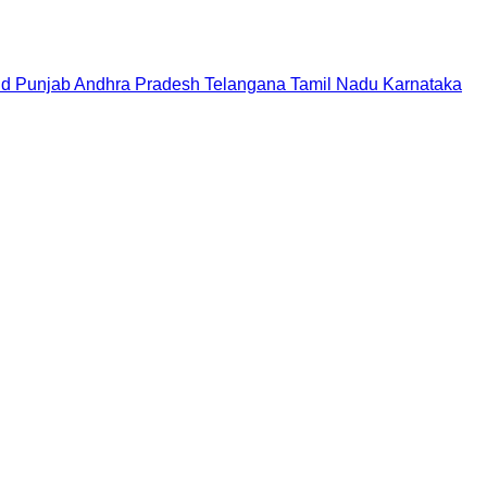
nd
Punjab
Andhra Pradesh
Telangana
Tamil Nadu
Karnataka