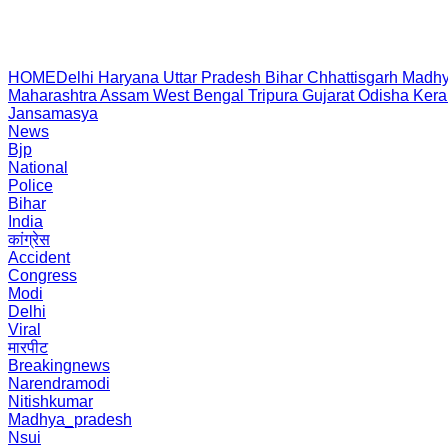
HOME
Delhi
Haryana
Uttar Pradesh
Bihar
Chhattisgarh
Madhy
Maharashtra
Assam
West Bengal
Tripura
Gujarat
Odisha
Kera
Jansamasya
News
Bjp
National
Police
Bihar
India
कांग्रेस
Accident
Congress
Modi
Delhi
Viral
मारपीट
Breakingnews
Narendramodi
Nitishkumar
Madhya_pradesh
Nsui