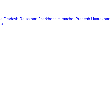
a Pradesh
Rajasthan
Jharkhand
Himachal Pradesh
Uttarakha
la