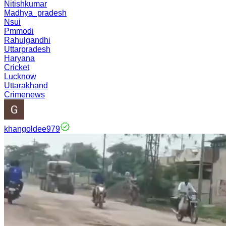
Nitishkumar
Madhya_pradesh
Nsui
Pmmodi
Rahulgandhi
Uttarpradesh
Haryana
Cricket
Lucknow
Uttarakhand
Crimenews
khangoldee979