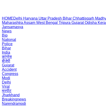
HOME
Delhi
Haryana
Uttar Pradesh
Bihar
Chhattisgarh
Madhy
Maharashtra
Assam
West Bengal
Tripura
Gujarat
Odisha
Kera
Jansamasya
News
Bjp
National
Police
Bihar
India
कांग्रेस
बीजेपी
Gujarat
Accident
Congress
Modi
Delhi
Viral
मारपीट
Jharkhand
Breakingnews
Narendramodi