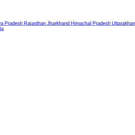
a Pradesh
Rajasthan
Jharkhand
Himachal Pradesh
Uttarakha
la