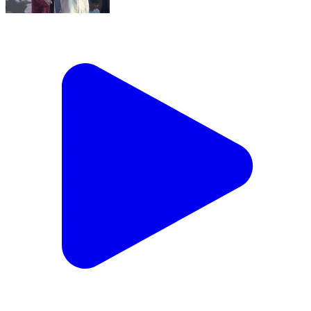
Aaj in kalakaron ne Happy Street ko ek
yaadgaar mehfil bana diya. ✨
Nagpur Urban, Nagpur | Jul 29, 2026