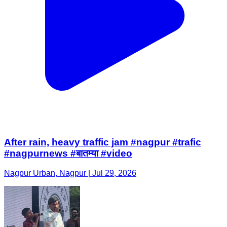
After rain, heavy traffic jam #nagpur #trafic
#nagpurnews #बातम्या #video
Nagpur Urban, Nagpur | Jul 29, 2026