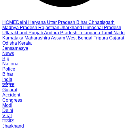
HOME
Delhi
Haryana
Uttar Pradesh
Bihar
Chhattisgarh
Madhya Pradesh
Rajasthan
Jharkhand
Himachal Pradesh
Uttarakhand
Punjab
Andhra Pradesh
Telangana
Tamil Nadu
Karnataka
Maharashtra
Assam
West Bengal
Tripura
Gujarat
Odisha
Kerala
Jansamasya
News
Bjp
National
Police
Bihar
India
कांग्रेस
Gujarat
Accident
Congress
Modi
Delhi
Viral
मारपीट
Jharkhand