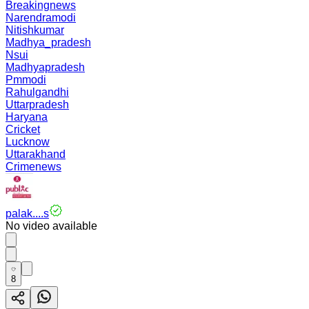
Breakingnews
Narendramodi
Nitishkumar
Madhya_pradesh
Nsui
Madhyapradesh
Pmmodi
Rahulgandhi
Uttarpradesh
Haryana
Cricket
Lucknow
Uttarakhand
Crimenews
palak....s
No video available
8