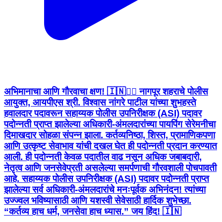
अभिमानाचा आणि गौरवाचा क्षण! 🇮🇳👮‍♂️ नागपूर शहराचे पोलीस
आयुक्त, आयपीएस श्री. विश्वास नांगरे पाटील यांच्या शुभहस्ते
हवालदार पदावरून सहाय्यक पोलीस उपनिरीक्षक (ASI) पदावर
पदोन्नती प्राप्त झालेल्या अधिकारी-अंमलदारांच्या पायपिंग सेरेमनीचा
दिमाखदार सोहळा संपन्न झाला. कर्तव्यनिष्ठा, शिस्त, प्रामाणिकपणा
आणि उत्कृष्ट सेवाभाव यांची दखल घेत ही पदोन्नती प्रदान करण्यात
आली. ही पदोन्नती केवळ पदातील वाढ नसून अधिक जबाबदारी,
नेतृत्व आणि जनसेवेप्रती असलेल्या समर्पणाची गौरवशाली पोचपावती
आहे. सहाय्यक पोलीस उपनिरीक्षक (ASI) पदावर पदोन्नती प्राप्त
झालेल्या सर्व अधिकारी-अंमलदारांचे मनःपूर्वक अभिनंदन! त्यांच्या
उज्ज्वल भविष्यासाठी आणि यशस्वी सेवेसाठी हार्दिक शुभेच्छा.
“कर्तव्य हाच धर्म, जनसेवा हाच ध्यास.” जय हिंद! 🇮🇳