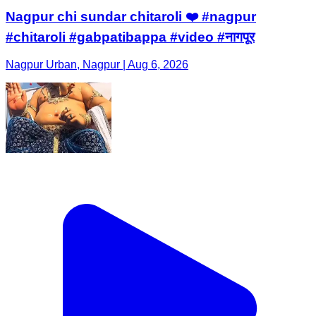
Nagpur chi sundar chitaroli ❤️ #nagpur
#chitaroli #gabpatibappa #video #नागपूर
Nagpur Urban, Nagpur | Aug 6, 2026