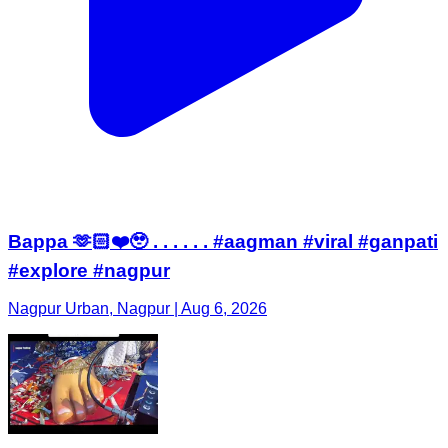
Bappa 🫶🏻❤️🥹 . . . . . . #aagman #viral #ganpati
#explore #nagpur
Nagpur Urban, Nagpur | Aug 6, 2026