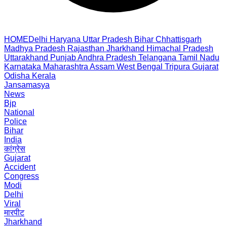
HOME
Delhi
Haryana
Uttar Pradesh
Bihar
Chhattisgarh
Madhya Pradesh
Rajasthan
Jharkhand
Himachal Pradesh
Uttarakhand
Punjab
Andhra Pradesh
Telangana
Tamil Nadu
Karnataka
Maharashtra
Assam
West Bengal
Tripura
Gujarat
Odisha
Kerala
Jansamasya
News
Bjp
National
Police
Bihar
India
कांग्रेस
Gujarat
Accident
Congress
Modi
Delhi
Viral
मारपीट
Jharkhand