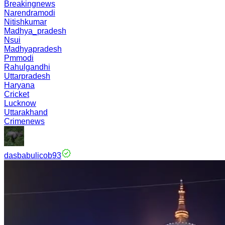
Breakingnews
Narendramodi
Nitishkumar
Madhya_pradesh
Nsui
Madhyapradesh
Pmmodi
Rahulgandhi
Uttarpradesh
Haryana
Cricket
Lucknow
Uttarakhand
Crimenews
dasbabulicob93