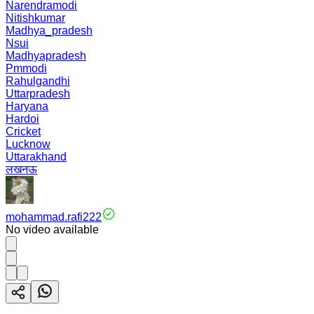
Narendramodi
Nitishkumar
Madhya_pradesh
Nsui
Madhyapradesh
Pmmodi
Rahulgandhi
Uttarpradesh
Haryana
Hardoi
Cricket
Lucknow
Uttarakhand
लखनऊ
mohammad.rafi222
No video available