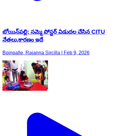
బోయిన్‌పల్లి: సమ్మె పోస్టర్ విడుదల చేసిన CITU
నేతలు,కారణం ఇదే
Boinpalle, Rajanna Sircilla | Feb 9, 2026