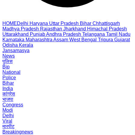
HOME
Delhi
Haryana
Uttar Pradesh
Bihar
Chhattisgarh
Madhya Pradesh
Rajasthan
Jharkhand
Himachal Pradesh
Uttarakhand
Punjab
Andhra Pradesh
Telangana
Tamil Nadu
Karnataka
Maharashtra
Assam
West Bengal
Tripura
Gujarat
Odisha
Kerala
Jansamasya
News
पुलिस
Bjp
National
Police
Bihar
India
कांग्रेस
भाजपा
Congress
Modi
Delhi
Viral
मारपीट
Breakingnews