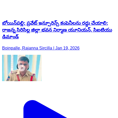
బోయిన్‌పల్లి: ప్రవేట్ ఇన్సూరెన్స్ కంపెనీలను రద్దు చేయాలి:
రాజన్న సిరిసిల్ల జిల్లా భవన నిర్మాణ యూనియన్, సిఐటియు
డిమాండ్
Boinpalle, Rajanna Sircilla | Jan 19, 2026