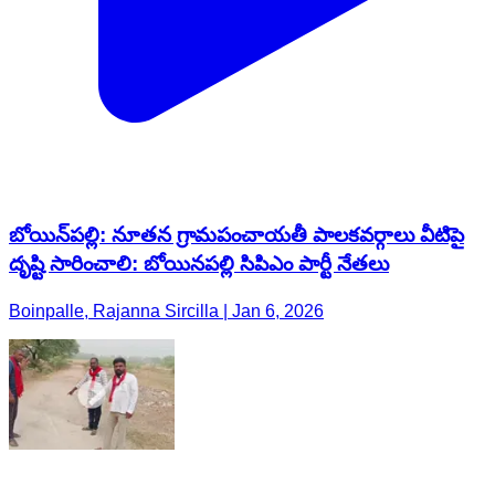
బోయిన్‌పల్లి: నూతన గ్రామపంచాయతీ పాలకవర్గాలు వీటిపై
దృష్టి సారించాలి: బోయినపల్లి సిపిఎం పార్టీ నేతలు
Boinpalle, Rajanna Sircilla | Jan 6, 2026