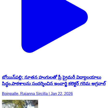
బోయిన్‌పల్లి: నూతన హంగులతో ప్రీ ప్రైమరీ విద్యాలయాలు
సిద్ధం,పాఠశాలను సందర్శించిన ఇంచార్జి కలెక్టర్ గరిమ అగ్రవాల్
Boinpalle, Rajanna Sircilla | Jan 22, 2026