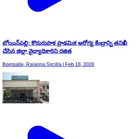
బోయిన్‌పల్లి: కొదురుపాక ప్రాథమిక ఆరోగ్య కేంద్రాన్ని తనిఖీ
చేసిన జిల్లా వైద్యాధికారిని రజిత
Boinpalle, Rajanna Sircilla | Feb 18, 2026