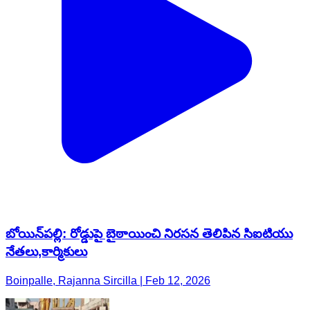
బోయిన్‌పల్లి: రోడ్డుపై బైఠాయించి నిరసన తెలిపిన సిఐటియు
నేతలు,కార్మికులు
Boinpalle, Rajanna Sircilla | Feb 12, 2026