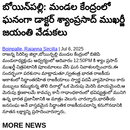
బోయిన్‌పల్లి: మండల కేంద్రంలో
ఘనంగా డాక్టర్ శ్యాంప్రసాద్ ముఖర్జీ
జయంతి వేడుకలు
Boinpalle, Rajanna Sircilla
|
Jul 6, 2025
రాజన్న సిరిసిల్ల జిల్లా,బోయిన్పల్లి మండల కేంద్రంలో బిజెపి
మండలాధ్యక్షుడు ఆధ్వర్యంలో ఆదివారం 12:50PM కి శ్యాం ప్రసాద్
ముఖర్జీ చిత్రపటానికి పూలమాలలు వేసి ఘన నివాళులర్పించారు,ఈ
సందర్భంగా పరశురాం మాట్లాడుతూ,స్వతంత్ర భారత రాజకీయ
ఆకాశంలో సిద్ధాంతరహిత రాజకీయాలు స్వార్థ పదవీ వ్యామోహలు కారు
మబ్బులు కమ్ముకున్న తొలి దినాల్లో ఒక మెరుపు మెరిసి మాయమైంది,ఆ
మెరుపు క్షణకాలమే కావచ్చు కానీ గాఢాంధకారంలో భవిష్యత్తులో మునిగి
ఉన్న భారత ప్రజానీకానికి ఆ మాత్రం వెలుగు చారన్నారు,భారతీయ
జనసంఘ అనే వాస్తవమైన సిద్ధాంతిక రాజకీయపదాన్ని కనుగొనడానికి
నూతన లక్ష్యాన్ని ప్రసాదించారన్నారు,
MORE NEWS