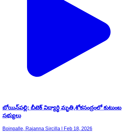
బోయిన్‌పల్లి: బీటెక్ విద్యార్థి మృతి,శోకసంద్రంలో కుటుంబ
సభ్యులు
Boinpalle, Rajanna Sircilla | Feb 18, 2026