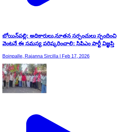
బోయిన్‌పల్లి: అధికారులు,నూతన సర్పంచులు స్పందించి
వెంటనే ఈ సమస్య పరిష్కరించాలి: సిపిఎం పార్టీ విజ్ఞప్తి
Boinpalle, Rajanna Sircilla | Feb 17, 2026