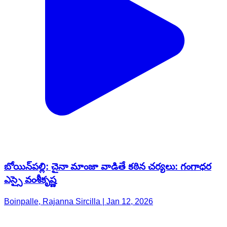
బోయిన్‌పల్లి: చైనా మాంజా వాడితే కఠిన చర్యలు: గంగాధర
ఎస్సై వంశీకృష్ణ
Boinpalle, Rajanna Sircilla | Jan 12, 2026