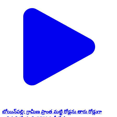
బోయిన్‌పల్లి: గ్రామీణ ప్రాంత మట్టి రోడ్లను తారు రోడ్లుగా
అభివృద్ధి చేయాలి:CPM పార్టీ నేతలు
Boinpalle, Rajanna Sircilla | Jan 2, 2026