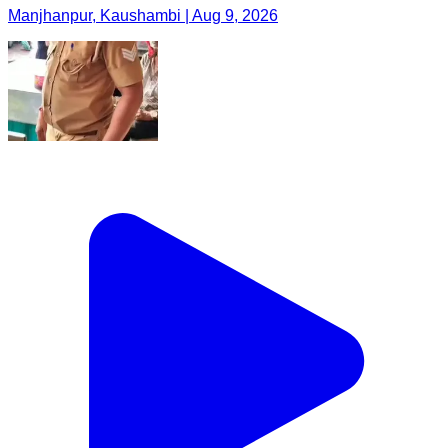
Manjhanpur, Kaushambi | Aug 9, 2026