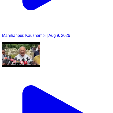
Manjhanpur, Kaushambi | Aug 9, 2026