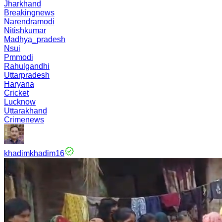
Jharkhand
Breakingnews
Narendramodi
Nitishkumar
Madhya_pradesh
Nsui
Pmmodi
Rahulgandhi
Uttarpradesh
Haryana
Cricket
Lucknow
Uttarakhand
Crimenews
khadimkhadim16