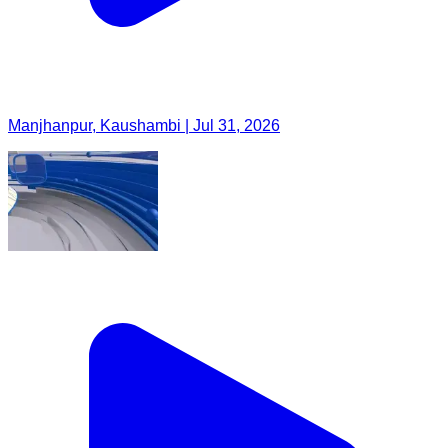
Manjhanpur, Kaushambi | Jul 31, 2026