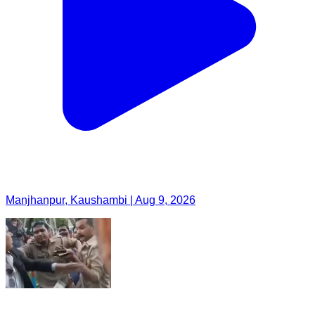
Manjhanpur, Kaushambi | Aug 9, 2026