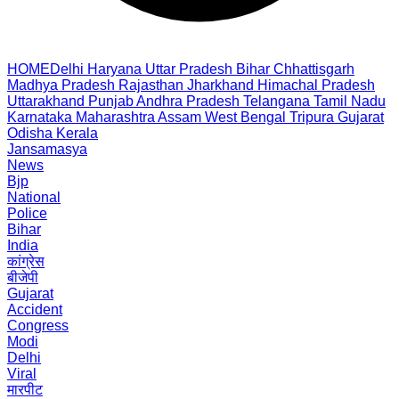
HOME
Delhi
Haryana
Uttar Pradesh
Bihar
Chhattisgarh
Madhya Pradesh
Rajasthan
Jharkhand
Himachal Pradesh
Uttarakhand
Punjab
Andhra Pradesh
Telangana
Tamil Nadu
Karnataka
Maharashtra
Assam
West Bengal
Tripura
Gujarat
Odisha
Kerala
Jansamasya
News
Bjp
National
Police
Bihar
India
कांग्रेस
बीजेपी
Gujarat
Accident
Congress
Modi
Delhi
Viral
मारपीट