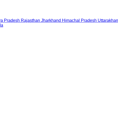
a Pradesh
Rajasthan
Jharkhand
Himachal Pradesh
Uttarakha
la