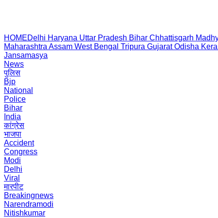
HOME
Delhi
Haryana
Uttar Pradesh
Bihar
Chhattisgarh
Madhy
Maharashtra
Assam
West Bengal
Tripura
Gujarat
Odisha
Kera
Jansamasya
News
पुलिस
Bjp
National
Police
Bihar
India
कांग्रेस
भाजपा
Accident
Congress
Modi
Delhi
Viral
मारपीट
Breakingnews
Narendramodi
Nitishkumar