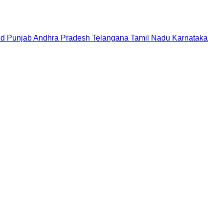
nd
Punjab
Andhra Pradesh
Telangana
Tamil Nadu
Karnataka