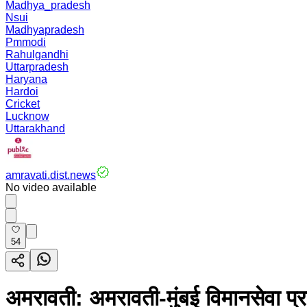
Madhya_pradesh
Nsui
Madhyapradesh
Pmmodi
Rahulgandhi
Uttarpradesh
Haryana
Hardoi
Cricket
Lucknow
Uttarakhand
amravati.dist.news
No video available
54
अमरावती: अमरावती-मुंबई विमानसेवा प