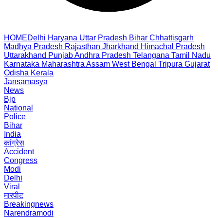
HOME
Delhi
Haryana
Uttar Pradesh
Bihar
Chhattisgarh
Madhya Pradesh
Rajasthan
Jharkhand
Himachal Pradesh
Uttarakhand
Punjab
Andhra Pradesh
Telangana
Tamil Nadu
Karnataka
Maharashtra
Assam
West Bengal
Tripura
Gujarat
Odisha
Kerala
Jansamasya
News
Bjp
National
Police
Bihar
India
कांग्रेस
Accident
Congress
Modi
Delhi
Viral
मारपीट
Breakingnews
Narendramodi