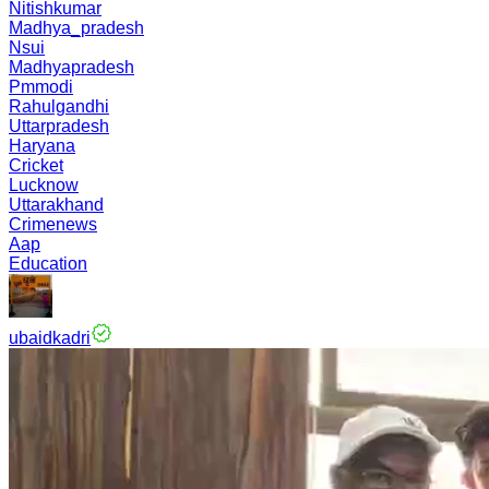
Nitishkumar
Madhya_pradesh
Nsui
Madhyapradesh
Pmmodi
Rahulgandhi
Uttarpradesh
Haryana
Cricket
Lucknow
Uttarakhand
Crimenews
Aap
Education
ubaidkadri