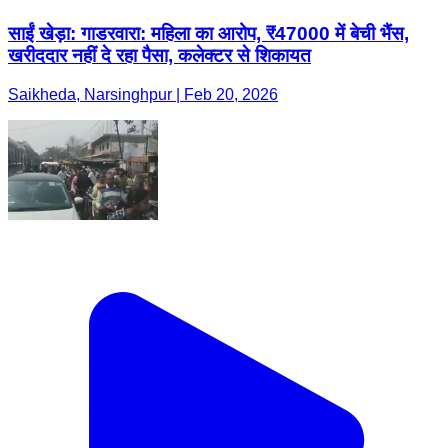
साईं खेड़ा: गाडरवारा: महिला का आरोप, ₹47000 में बेची भैंस,
खरीददार नहीं दे रहा पैसा, कलेक्टर से शिकायत
Saikheda, Narsinghpur | Feb 20, 2026