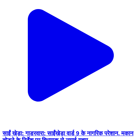
साईं खेड़ा: गाडरवारा: साईंखेड़ा वार्ड 9 के नागरिक परेशान, मकान