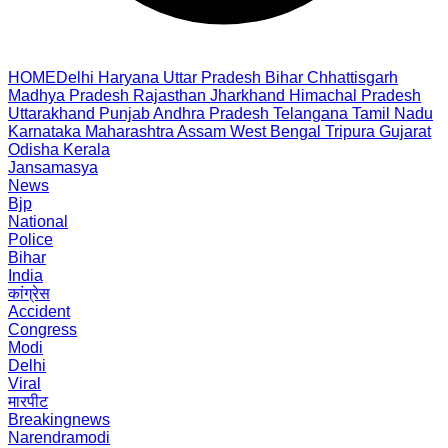
HOME
Delhi
Haryana
Uttar Pradesh
Bihar
Chhattisgarh
Madhya Pradesh
Rajasthan
Jharkhand
Himachal Pradesh
Uttarakhand
Punjab
Andhra Pradesh
Telangana
Tamil Nadu
Karnataka
Maharashtra
Assam
West Bengal
Tripura
Gujarat
Odisha
Kerala
Jansamasya
News
Bjp
National
Police
Bihar
India
कांग्रेस
Accident
Congress
Modi
Delhi
Viral
मारपीट
Breakingnews
Narendramodi