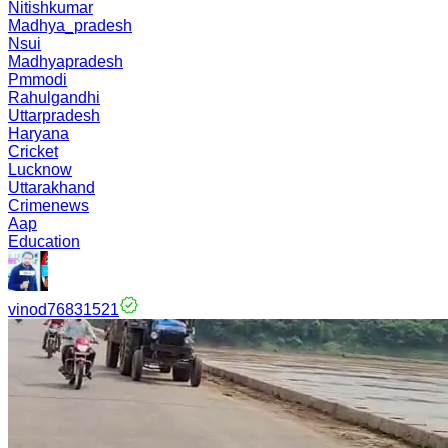
Nitishkumar
Madhya_pradesh
Nsui
Madhyapradesh
Pmmodi
Rahulgandhi
Uttarpradesh
Haryana
Cricket
Lucknow
Uttarakhand
Crimenews
Aap
Education
vinod76831521