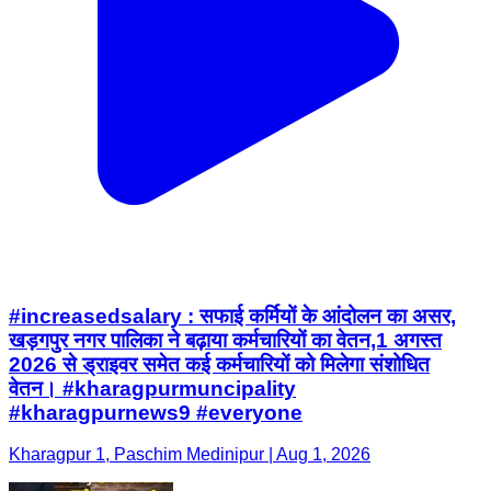
#increasedsalary : सफाई कर्मियों के आंदोलन का असर,
खड़गपुर नगर पालिका ने बढ़ाया कर्मचारियों का वेतन,1 अगस्त
2026 से ड्राइवर समेत कई कर्मचारियों को मिलेगा संशोधित
वेतन। #kharagpurmuncipality
#kharagpurnews9 #everyone
Kharagpur 1, Paschim Medinipur | Aug 1, 2026