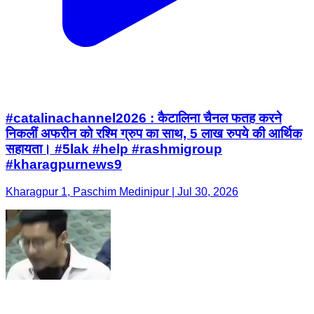
#catalinachannel2026 : कैटालिना चैनल फतह करने
निकलीं अफरीन को रश्मि ग्रुप का साथ, 5 लाख रुपये की आर्थिक
सहायता। #5lak #help #rashmigroup
#kharagpurnews9
Kharagpur 1, Paschim Medinipur | Jul 30, 2026