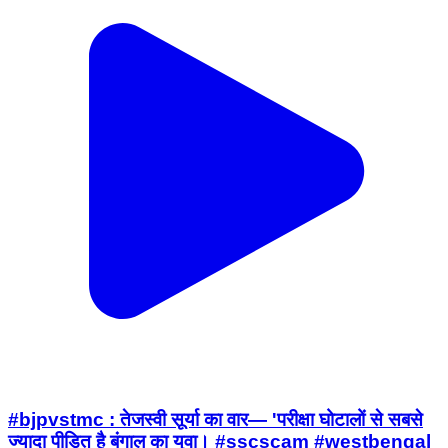
#bjpvstmc : तेजस्वी सूर्या का वार— 'परीक्षा घोटालों से सबसे
ज्यादा पीड़ित है बंगाल का युवा। #sscscam #westbengal