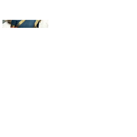
#priyankagandhivadra : गौमूत्र विशेषज्ञ को शिक्षा सुधार
की क्या समझ?”—लोकसभा में प्रियंका गांधी का तीखा सवाल।
#loksabha #congressattackbjp #delhi