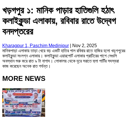
খড়গপুর ১: মানিক পাড়ার হাতিগুলি হঠাৎ
কলাইকুন্ডা এলাকায়, রবিবার রাতে উদ্বেগ
বনদপ্তরের
Kharagpur 1, Paschim Medinipur
|
Nov 2, 2025
মানিকপাড়া এলাকায় তাড়া খেয়ে বড় একটি হাতির পাল রবিবার রাতে হাজির হলো খড়্গপুরের
কলাইকুন্ডা সংলগ্ন এলাকায়। কলাইকুন্ডা এয়ারপোর্ট এলাকার প্রাচীরের পাশে সেগুলি
অবস্থান শুরু করে রাত ৯ টা নাগাদ। লোকালয় থেকে দূরে সরাতে হুলা পার্টির সদস্যরা
কাজ করেছেন অনেক রাত পর্যন্ত।
MORE NEWS