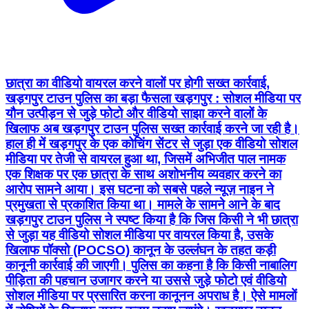
छात्रा का वीडियो वायरल करने वालों पर होगी सख्त कार्रवाई,
खड़गपुर टाउन पुलिस का बड़ा फैसला खड़गपुर : सोशल मीडिया पर
यौन उत्पीड़न से जुड़े फोटो और वीडियो साझा करने वालों के
खिलाफ अब खड़गपुर टाउन पुलिस सख्त कार्रवाई करने जा रही है।
हाल ही में खड़गपुर के एक कोचिंग सेंटर से जुड़ा एक वीडियो सोशल
मीडिया पर तेजी से वायरल हुआ था, जिसमें अभिजीत पाल नामक
एक शिक्षक पर एक छात्रा के साथ अशोभनीय व्यवहार करने का
आरोप सामने आया। इस घटना को सबसे पहले न्यूज़ नाइन ने
प्रमुखता से प्रकाशित किया था। मामले के सामने आने के बाद
खड़गपुर टाउन पुलिस ने स्पष्ट किया है कि जिस किसी ने भी छात्रा
से जुड़ा यह वीडियो सोशल मीडिया पर वायरल किया है, उसके
खिलाफ पॉक्सो (POCSO) कानून के उल्लंघन के तहत कड़ी
कानूनी कार्रवाई की जाएगी। पुलिस का कहना है कि किसी नाबालिग
पीड़िता की पहचान उजागर करने या उससे जुड़े फोटो एवं वीडियो
सोशल मीडिया पर प्रसारित करना कानूनन अपराध है। ऐसे मामलों
में दोषियों के खिलाफ सख्त कदम उठाए जाएंगे। खड़गपुर टाउन
पुलिस के इस फैसले का खड़गपुर न्यूज़ 9 स्वागत करता है और लोगों
से अपील करता है कि किसी भी संवेदनशील मामले से जुड़े फोटो या
वीडियो सोशल मीडिया पर साझा न करें। ऐसी सामग्री वायरल करने
के बजाय तत्काल पुलिस को सूचना दें, ताकि पीड़ित की गरिमा और
गोपनीयता सुरक्षित रह सके। এ বার সমাজমাধ্যমে যৌন হেনস্থার ছবি