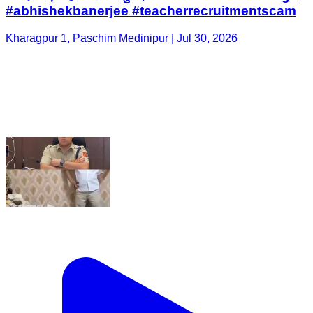
#abhishekbanerjee #teacherrecruitmentscam
Kharagpur 1, Paschim Medinipur | Jul 30, 2026