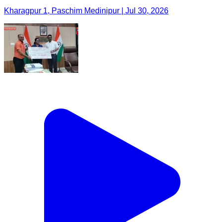
Kharagpur 1, Paschim Medinipur | Jul 30, 2026