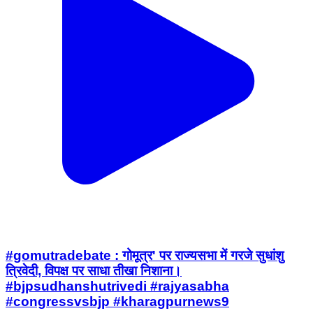
#gomutradebate : गोमूत्र' पर राज्यसभा में गरजे सुधांशु
त्रिवेदी, विपक्ष पर साधा तीखा निशाना।
#bjpsudhanshutrivedi #rajyasabha
#congressvsbjp #kharagpurnews9