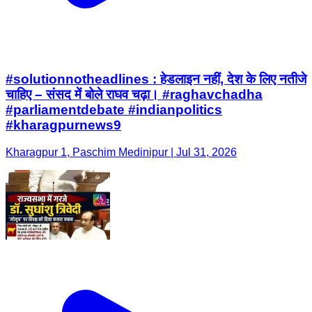
#solutionnotheadlines : हेडलाइन नहीं, देश के लिए नतीजे
चाहिए – संसद में बोले राघव चढ़ा। #raghavchadha
#parliamentdebate #indianpolitics
#kharagpurnews9
Kharagpur 1, Paschim Medinipur | Jul 31, 2026