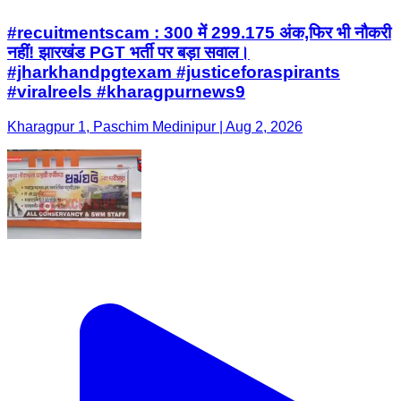
#recuitmentscam : 300 में 299.175 अंक,फिर भी नौकरी
नहीं! झारखंड PGT भर्ती पर बड़ा सवाल।
#jharkhandpgtexam #justiceforaspirants
#viralreels #kharagpurnews9
Kharagpur 1, Paschim Medinipur | Aug 2, 2026