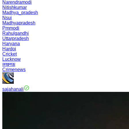
Narendramodi
Nitishkumar
Madhya_pradesh
Nsui
Madhyapradesh
Pmmodi
Rahulgandhi
Uttarpradesh
Haryana
Hardoi
Cricket
Lucknow
लखनऊ
Crimenews
sajahanali