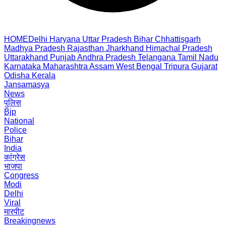
HOME
Delhi
Haryana
Uttar Pradesh
Bihar
Chhattisgarh
Madhya Pradesh
Rajasthan
Jharkhand
Himachal Pradesh
Uttarakhand
Punjab
Andhra Pradesh
Telangana
Tamil Nadu
Karnataka
Maharashtra
Assam
West Bengal
Tripura
Gujarat
Odisha
Kerala
Jansamasya
News
पुलिस
Bjp
National
Police
Bihar
India
कांग्रेस
भाजपा
Congress
Modi
Delhi
Viral
मारपीट
Breakingnews