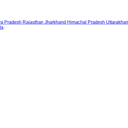
a Pradesh
Rajasthan
Jharkhand
Himachal Pradesh
Uttarakha
la