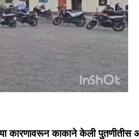
ल्या कारणावरून काकाने केली पुतणीतीस 