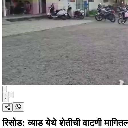
4
रिसोड: व्याड येथे शेतीची वाटणी मागित