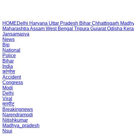
HOME
Delhi
Haryana
Uttar Pradesh
Bihar
Chhattisgarh
Madhy
Maharashtra
Assam
West Bengal
Tripura
Gujarat
Odisha
Kera
Jansamasya
News
Bjp
National
Police
Bihar
India
कांग्रेस
Accident
Congress
Modi
Delhi
Viral
मारपीट
Breakingnews
Narendramodi
Nitishkumar
Madhya_pradesh
Nsui