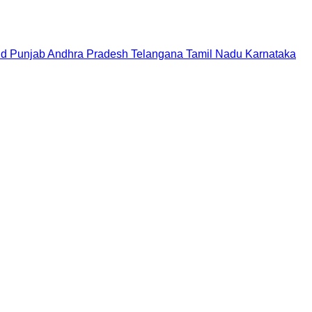
nd
Punjab
Andhra Pradesh
Telangana
Tamil Nadu
Karnataka