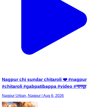
Nagpur chi sundar chitaroli ❤️ #nagpur
#chitaroli #gabpatibappa #video #नागपूर
Nagpur Urban, Nagpur | Aug 6, 2026