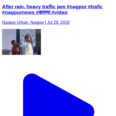
After rain, heavy traffic jam #nagpur #trafic
#nagpurnews #बातम्या #video
Nagpur Urban, Nagpur | Jul 29, 2026