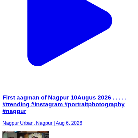
First aagman of Nagpur 10Augus 2026 . . . . .
#trending #instagram #portraitphotography
#nagpur
Nagpur Urban, Nagpur | Aug 6, 2026