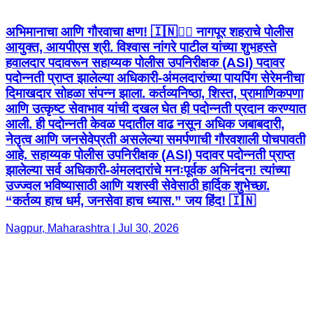
अभिमानाचा आणि गौरवाचा क्षण! 🇮🇳👮‍♂️ नागपूर शहराचे पोलीस
आयुक्त, आयपीएस श्री. विश्वास नांगरे पाटील यांच्या शुभहस्ते
हवालदार पदावरून सहाय्यक पोलीस उपनिरीक्षक (ASI) पदावर
पदोन्नती प्राप्त झालेल्या अधिकारी-अंमलदारांच्या पायपिंग सेरेमनीचा
दिमाखदार सोहळा संपन्न झाला. कर्तव्यनिष्ठा, शिस्त, प्रामाणिकपणा
आणि उत्कृष्ट सेवाभाव यांची दखल घेत ही पदोन्नती प्रदान करण्यात
आली. ही पदोन्नती केवळ पदातील वाढ नसून अधिक जबाबदारी,
नेतृत्व आणि जनसेवेप्रती असलेल्या समर्पणाची गौरवशाली पोचपावती
आहे. सहाय्यक पोलीस उपनिरीक्षक (ASI) पदावर पदोन्नती प्राप्त
झालेल्या सर्व अधिकारी-अंमलदारांचे मनःपूर्वक अभिनंदन! त्यांच्या
उज्ज्वल भविष्यासाठी आणि यशस्वी सेवेसाठी हार्दिक शुभेच्छा.
“कर्तव्य हाच धर्म, जनसेवा हाच ध्यास.” जय हिंद! 🇮🇳
Nagpur, Maharashtra | Jul 30, 2026