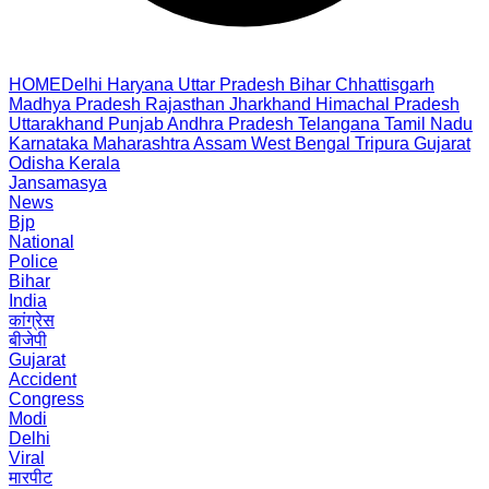
HOME
Delhi
Haryana
Uttar Pradesh
Bihar
Chhattisgarh
Madhya Pradesh
Rajasthan
Jharkhand
Himachal Pradesh
Uttarakhand
Punjab
Andhra Pradesh
Telangana
Tamil Nadu
Karnataka
Maharashtra
Assam
West Bengal
Tripura
Gujarat
Odisha
Kerala
Jansamasya
News
Bjp
National
Police
Bihar
India
कांग्रेस
बीजेपी
Gujarat
Accident
Congress
Modi
Delhi
Viral
मारपीट