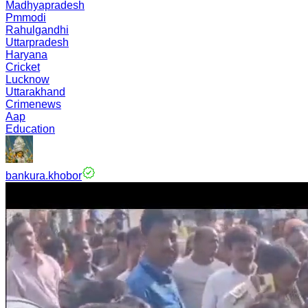
Madhyapradesh
Pmmodi
Rahulgandhi
Uttarpradesh
Haryana
Cricket
Lucknow
Uttarakhand
Crimenews
Aap
Education
bankura.khobor