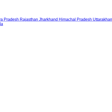
a Pradesh
Rajasthan
Jharkhand
Himachal Pradesh
Uttarakha
la