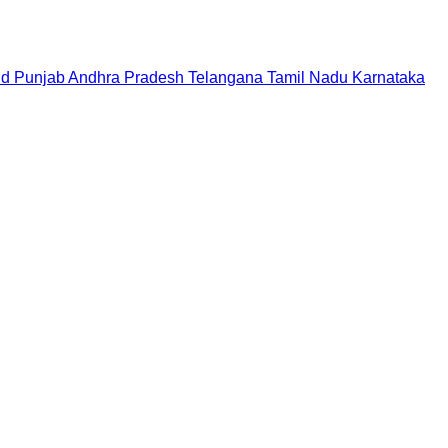
nd
Punjab
Andhra Pradesh
Telangana
Tamil Nadu
Karnataka