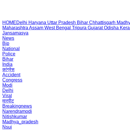
HOME
Delhi
Haryana
Uttar Pradesh
Bihar
Chhattisgarh
Madhy
Maharashtra
Assam
West Bengal
Tripura
Gujarat
Odisha
Kera
Jansamasya
News
Bjp
National
Police
Bihar
India
कांग्रेस
Accident
Congress
Modi
Delhi
Viral
मारपीट
Breakingnews
Narendramodi
Nitishkumar
Madhya_pradesh
Nsui