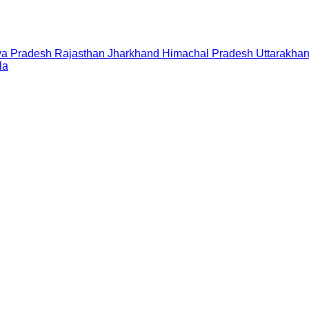
a Pradesh
Rajasthan
Jharkhand
Himachal Pradesh
Uttarakha
la