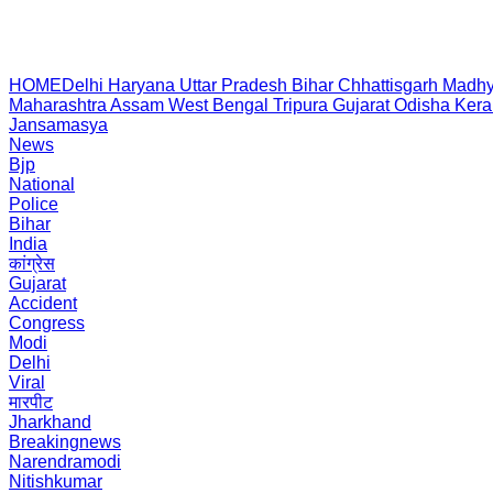
HOME
Delhi
Haryana
Uttar Pradesh
Bihar
Chhattisgarh
Madhy
Maharashtra
Assam
West Bengal
Tripura
Gujarat
Odisha
Kera
Jansamasya
News
Bjp
National
Police
Bihar
India
कांग्रेस
Gujarat
Accident
Congress
Modi
Delhi
Viral
मारपीट
Jharkhand
Breakingnews
Narendramodi
Nitishkumar