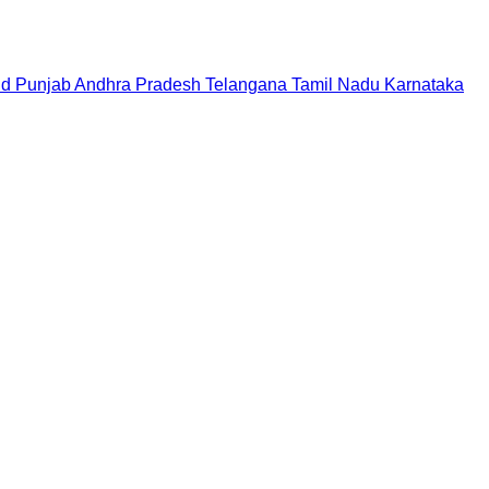
nd
Punjab
Andhra Pradesh
Telangana
Tamil Nadu
Karnataka