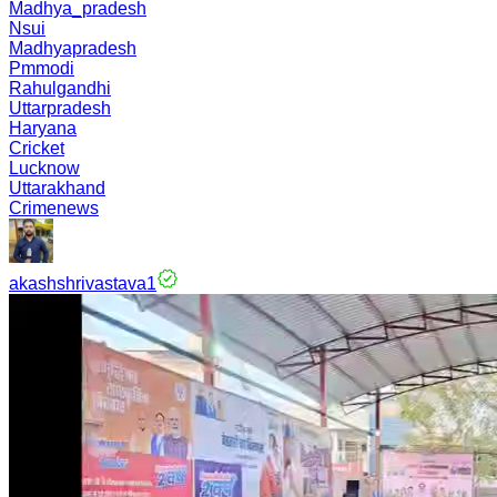
Madhya_pradesh
Nsui
Madhyapradesh
Pmmodi
Rahulgandhi
Uttarpradesh
Haryana
Cricket
Lucknow
Uttarakhand
Crimenews
akashshrivastava1