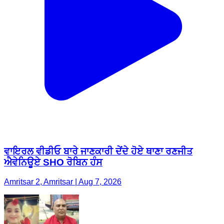
ਵਾਇਰਲ ਵੀਡੀਓ ਬਾਰੇ ਜਾਣਕਾਰੀ ਦੇਂਦੇ ਹੋਏ ਥਾਣਾ ਰਣਜੀਤ
ਐਵੇਨਿਊਏ SHO ਰੋਬਿਨ ਹੰਸ
Amritsar 2, Amritsar | Aug 7, 2026