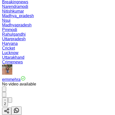
Breakingnews
Narendramodi
Nitishkumar
Madhya_pradesh
Nsui
Madhyapradesh
Pmmodi
Rahulgandhi
Uttarpradesh
Haryana
Cricket
Lucknow
Uttarakhand
Crimenews
ermmehra
No video available
2