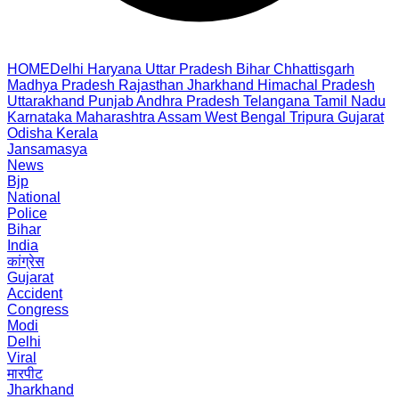
HOME
Delhi
Haryana
Uttar Pradesh
Bihar
Chhattisgarh
Madhya Pradesh
Rajasthan
Jharkhand
Himachal Pradesh
Uttarakhand
Punjab
Andhra Pradesh
Telangana
Tamil Nadu
Karnataka
Maharashtra
Assam
West Bengal
Tripura
Gujarat
Odisha
Kerala
Jansamasya
News
Bjp
National
Police
Bihar
India
कांग्रेस
Gujarat
Accident
Congress
Modi
Delhi
Viral
मारपीट
Jharkhand