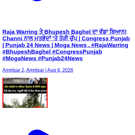
Raja Warring ਤੇ Bhupesh Baghel ਦਾ ਵੱਡਾ ਬਿਆਨ!
Channi ਨਾਲ ਮਤਭੇਦਾਂ 'ਤੇ ਤੋੜੀ ਚੁੱਪ | Congress Punjab
| Punjab 24 News | Moga News . #RajaWarring
#BhupeshBaghel #CongressPunjab
#MogaNews #Punjab24News
Amritsar 2, Amritsar | Aug 6, 2026