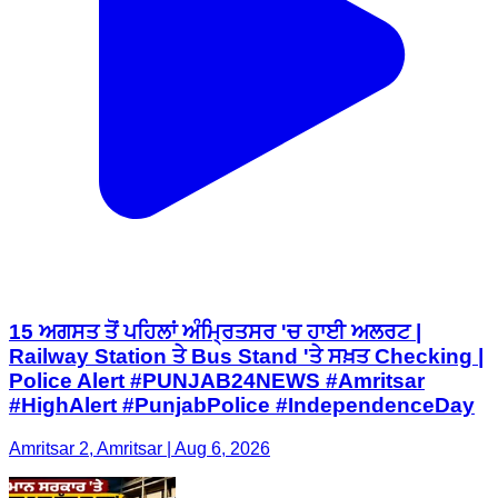
15 ਅਗਸਤ ਤੋਂ ਪਹਿਲਾਂ ਅੰਮ੍ਰਿਤਸਰ 'ਚ ਹਾਈ ਅਲਰਟ |
Railway Station ਤੇ Bus Stand 'ਤੇ ਸਖ਼ਤ Checking |
Police Alert #PUNJAB24NEWS #Amritsar
#HighAlert #PunjabPolice #IndependenceDay
Amritsar 2, Amritsar | Aug 6, 2026