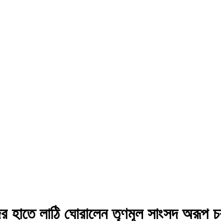
িজের হাতে লাঠি ঘোরালেন তৃণমূল সাংসদ অরূপ চক