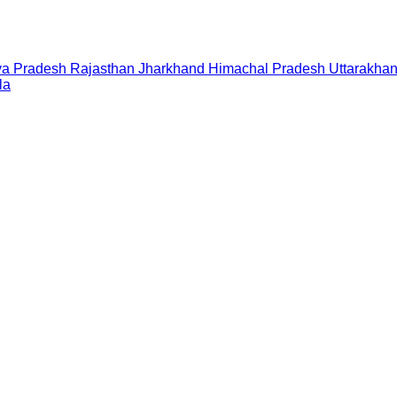
a Pradesh
Rajasthan
Jharkhand
Himachal Pradesh
Uttarakha
la