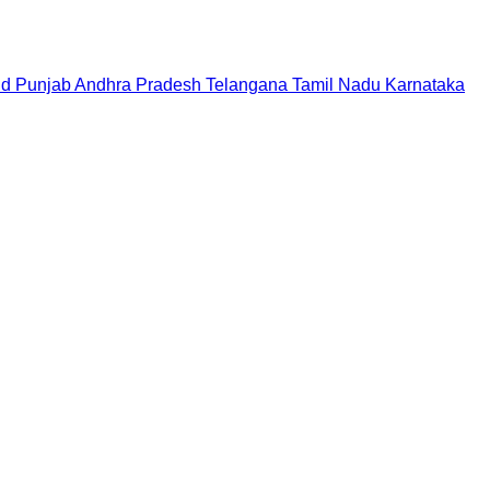
nd
Punjab
Andhra Pradesh
Telangana
Tamil Nadu
Karnataka