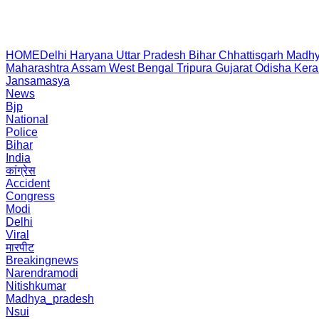
HOME
Delhi
Haryana
Uttar Pradesh
Bihar
Chhattisgarh
Madhy
Maharashtra
Assam
West Bengal
Tripura
Gujarat
Odisha
Kera
Jansamasya
News
Bjp
National
Police
Bihar
India
कांग्रेस
Accident
Congress
Modi
Delhi
Viral
मारपीट
Breakingnews
Narendramodi
Nitishkumar
Madhya_pradesh
Nsui