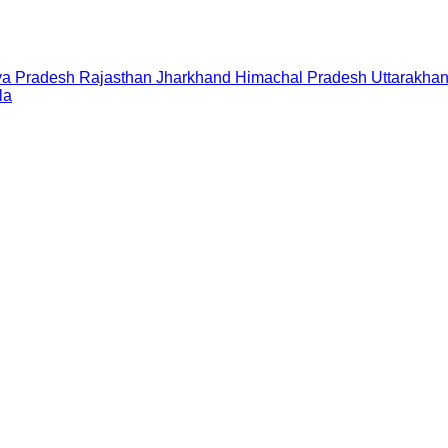
a Pradesh
Rajasthan
Jharkhand
Himachal Pradesh
Uttarakha
la