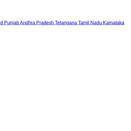
nd
Punjab
Andhra Pradesh
Telangana
Tamil Nadu
Karnataka