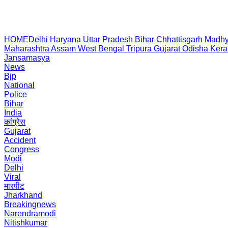
HOME
Delhi
Haryana
Uttar Pradesh
Bihar
Chhattisgarh
Madhy
Maharashtra
Assam
West Bengal
Tripura
Gujarat
Odisha
Kera
Jansamasya
News
Bjp
National
Police
Bihar
India
कांग्रेस
Gujarat
Accident
Congress
Modi
Delhi
Viral
मारपीट
Jharkhand
Breakingnews
Narendramodi
Nitishkumar