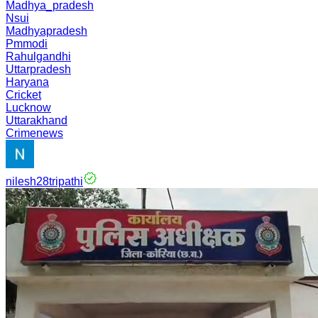
Madhya_pradesh
Nsui
Madhyapradesh
Pmmodi
Rahulgandhi
Uttarpradesh
Haryana
Cricket
Lucknow
Uttarakhand
Crimenews
nilesh28tripathi