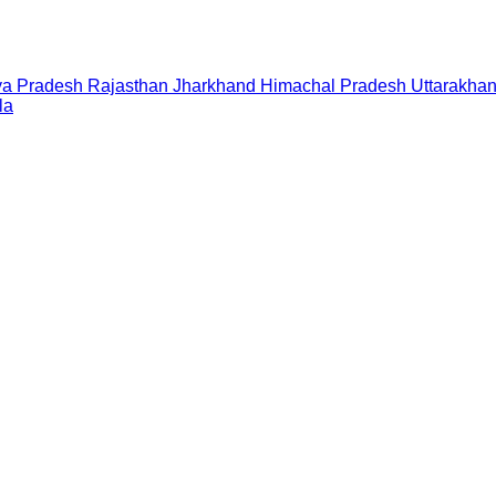
a Pradesh
Rajasthan
Jharkhand
Himachal Pradesh
Uttarakha
la