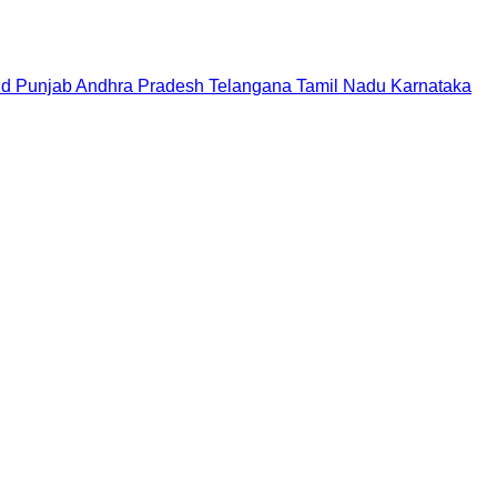
nd
Punjab
Andhra Pradesh
Telangana
Tamil Nadu
Karnataka