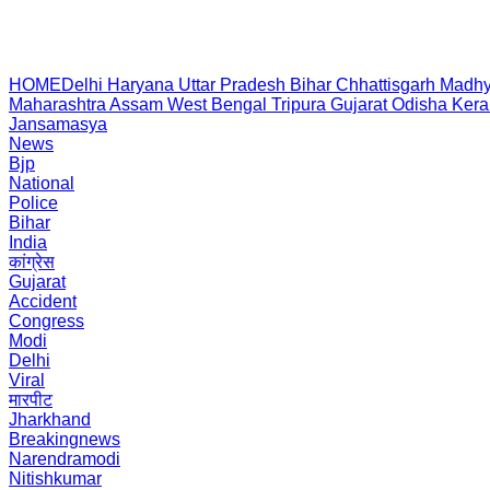
HOME
Delhi
Haryana
Uttar Pradesh
Bihar
Chhattisgarh
Madhy
Maharashtra
Assam
West Bengal
Tripura
Gujarat
Odisha
Kera
Jansamasya
News
Bjp
National
Police
Bihar
India
कांग्रेस
Gujarat
Accident
Congress
Modi
Delhi
Viral
मारपीट
Jharkhand
Breakingnews
Narendramodi
Nitishkumar