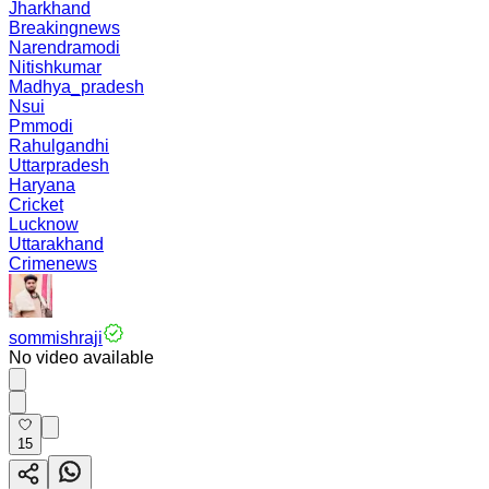
Jharkhand
Breakingnews
Narendramodi
Nitishkumar
Madhya_pradesh
Nsui
Pmmodi
Rahulgandhi
Uttarpradesh
Haryana
Cricket
Lucknow
Uttarakhand
Crimenews
sommishraji
No video available
15