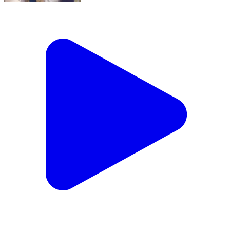
गरौठा: टोडी फतेहपुर में ससुराल आए दामाद की संदिग्ध परिस्थितियों
में मौत, परिजनों ने हत्या का आरोप लगाया
Garautha, Jhansi | Feb 20, 2026