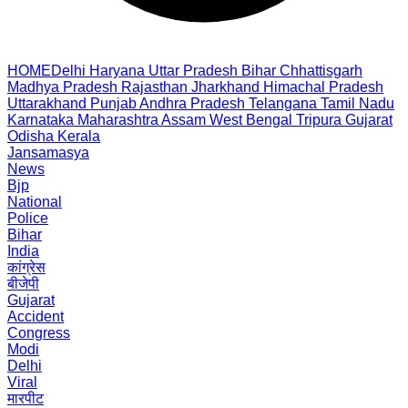
HOME
Delhi
Haryana
Uttar Pradesh
Bihar
Chhattisgarh
Madhya Pradesh
Rajasthan
Jharkhand
Himachal Pradesh
Uttarakhand
Punjab
Andhra Pradesh
Telangana
Tamil Nadu
Karnataka
Maharashtra
Assam
West Bengal
Tripura
Gujarat
Odisha
Kerala
Jansamasya
News
Bjp
National
Police
Bihar
India
कांग्रेस
बीजेपी
Gujarat
Accident
Congress
Modi
Delhi
Viral
मारपीट