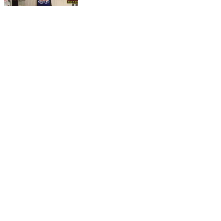
मिशन शक्ति के तहत एनएसएस छात्राओं ने किया गुरसराय थाने का
भ्रमण, पुलिस कार्यप्रणाली की दी गई जानकारी
Garautha, Jhansi | Feb 20, 2026