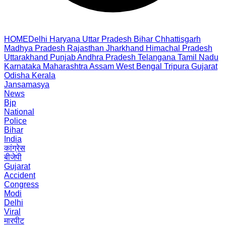
HOME
Delhi
Haryana
Uttar Pradesh
Bihar
Chhattisgarh
Madhya Pradesh
Rajasthan
Jharkhand
Himachal Pradesh
Uttarakhand
Punjab
Andhra Pradesh
Telangana
Tamil Nadu
Karnataka
Maharashtra
Assam
West Bengal
Tripura
Gujarat
Odisha
Kerala
Jansamasya
News
Bjp
National
Police
Bihar
India
कांग्रेस
बीजेपी
Gujarat
Accident
Congress
Modi
Delhi
Viral
मारपीट