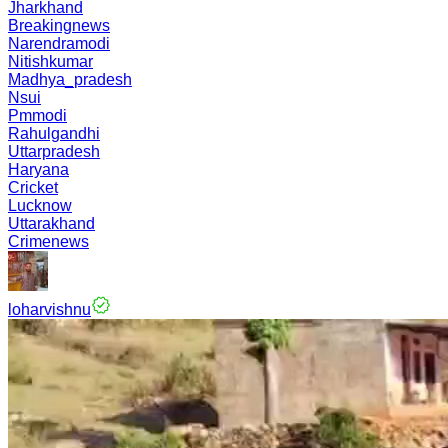
Jharkhand
Breakingnews
Narendramodi
Nitishkumar
Madhya_pradesh
Nsui
Pmmodi
Rahulgandhi
Uttarpradesh
Haryana
Cricket
Lucknow
Uttarakhand
Crimenews
loharvishnu