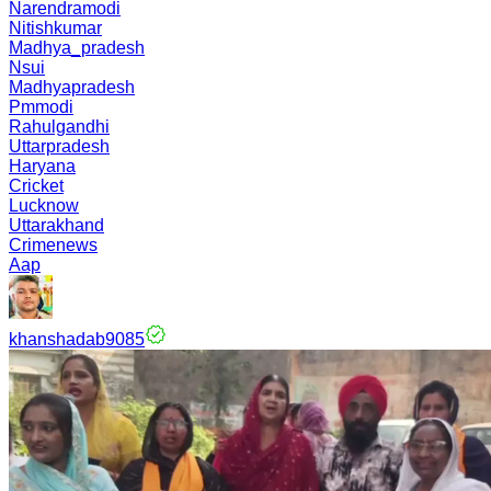
Narendramodi
Nitishkumar
Madhya_pradesh
Nsui
Madhyapradesh
Pmmodi
Rahulgandhi
Uttarpradesh
Haryana
Cricket
Lucknow
Uttarakhand
Crimenews
Aap
khanshadab9085