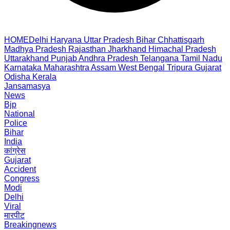
HOME
Delhi
Haryana
Uttar Pradesh
Bihar
Chhattisgarh
Madhya Pradesh
Rajasthan
Jharkhand
Himachal Pradesh
Uttarakhand
Punjab
Andhra Pradesh
Telangana
Tamil Nadu
Karnataka
Maharashtra
Assam
West Bengal
Tripura
Gujarat
Odisha
Kerala
Jansamasya
News
Bjp
National
Police
Bihar
India
कांग्रेस
Gujarat
Accident
Congress
Modi
Delhi
Viral
मारपीट
Breakingnews