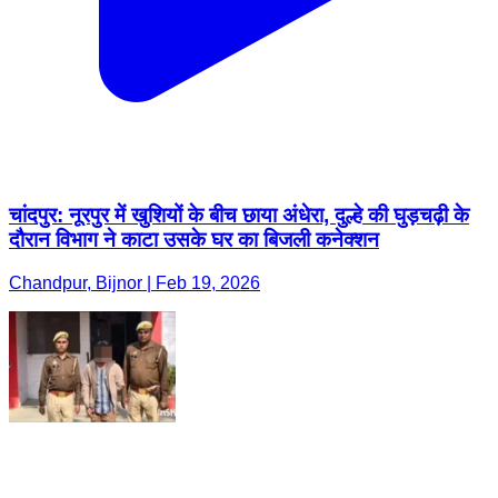
चांदपुर: नूरपुर में खुशियों के बीच छाया अंधेरा, दुल्हे की घुड़चढ़ी के
दौरान विभाग ने काटा उसके घर का बिजली कनेक्शन
Chandpur, Bijnor | Feb 19, 2026